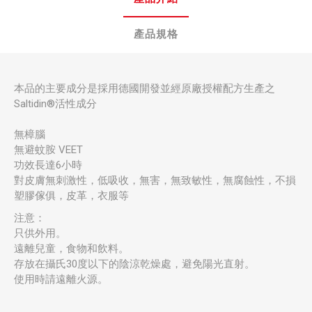
產品規格
本品的主要成分是採用德國開發並經原廠授權配方生產之
Saltidin®活性成分
無樟腦
無避蚊胺 VEET
功效長達6小時
對皮膚無刺激性，低吸收，無害，無致敏性，無腐蝕性，不損
塑膠傢俱，皮革，衣服等
注意：
只供外用。
遠離兒童，食物和飲料。
存放在攝氏30度以下的陰涼乾燥處，避免陽光直射。
使用時請遠離火源。