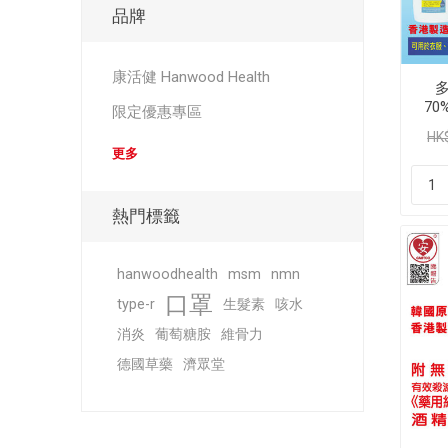
品牌
康活健 Hanwood Health
70%
限定優惠專區
HK
更多
熱門標籤
hanwoodhealth
msm
nmn
口罩
type-r
生髮素
咳水
消炎
葡萄糖胺
維骨力
德國草藥
濟眾堂