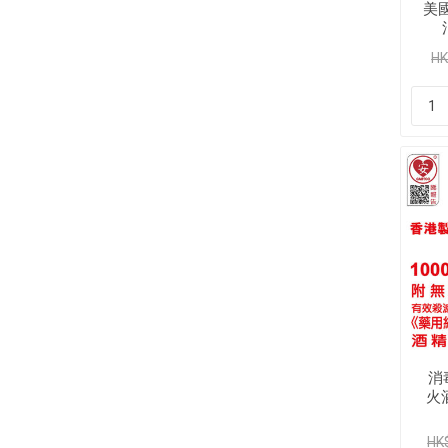
美國
45
HK
(1
消
火酒
毒酒
HK