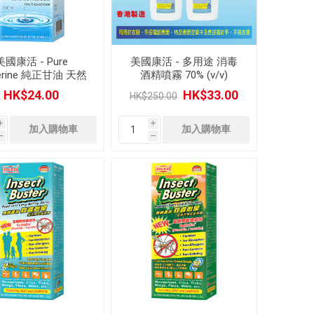
美國康活 - Pure
美國康活 - 多用途 消毒
cerine 純正甘油 天然
酒精噴霧 70% (v/v)
 舒緩乾燥皮膚 保濕
100ml (2 瓶裝)
HK$24.00
HK$33.00
HK$250.00
皮膚 預防舒緩肌膚
爆裂 (100ml)
i
i
h
h