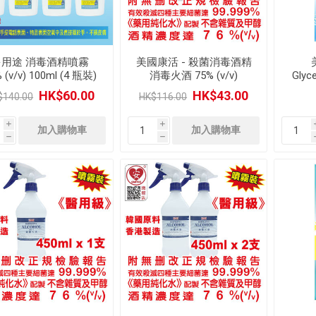
多用途 消毒酒精噴霧
美國康活 - 殺菌消毒酒精
 (v/v) 100ml (4 瓶裝)
消毒火酒 75% (v/v)
Gly
450ml (醫用級) (2 瓶)
清純
HK$60.00
HK$43.00
$140.00
HK$116.00
滋潤
i
i
h
h