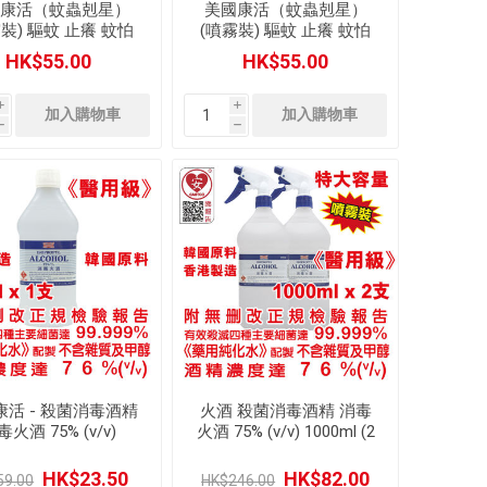
康活（蚊蟲剋星）
美國康活（蚊蟲剋星）
裝) 驅蚊 止癢 蚊怕
(噴霧裝) 驅蚊 止癢 蚊怕
蚊水 長效 驅蚊蟲噴霧
水 蚊水 超長效 驅蚊蟲噴
HK$55.00
HK$55.00
(60ml)
霧 (60ml)
i
i
h
h
康活 - 殺菌消毒酒精
火酒 殺菌消毒酒精 消毒
毒火酒 75% (v/v)
火酒 75% (v/v) 1000ml (2
ml (醫用級) (1 瓶)
支裝) 美國品牌 (醫用級)
配 多用途噴霧頭 (2 個)
HK$23.50
HK$82.00
59.00
HK$246.00