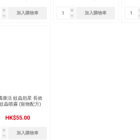
i
i
h
h
國康活 蚊蟲剋星 長效
蚊蟲噴霧 (寵物配方)
蚊 止癢 蚊怕水 蚊水
(60ml)
HK$55.00
i
h