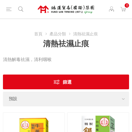
0
首頁
產品分類
清熱祛濕止痕
清熱祛濕止痕
清熱解毒祛濕，清利咽喉
篩選