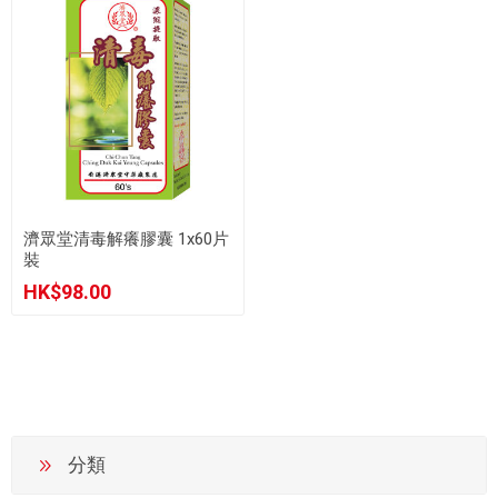
濟眾堂清毒解癢膠囊 1x60片
裝
HK$98.00
分類