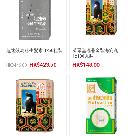
超速效烏絲生髮素 1x60粒裝
濟眾堂極品金裝海狗丸
1x100丸裝
HK$423.70
HK$148.00
HK$446.00