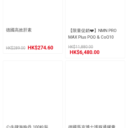
德國高效肝素
【限量促銷❤️】NMN PRO
MAX Plus PQQ & CoQ10
22200 《康活健 全效逆齡三
HK$274.60
HK$11,880.00
合一》60粒裝 x 6盒
HK$289.00
HK$6,480.00
公牛牌海狗丹 100粒裝
德國馬克博士護腺通膠囊