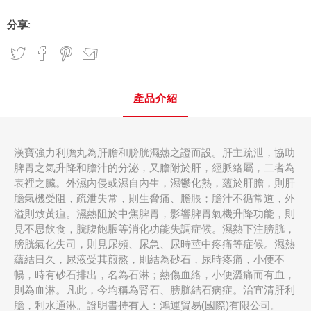
分享:
產品介紹
漢寶強力利膽丸為肝膽和膀胱濕熱之證而設。肝主疏泄，協助
脾胃之氣升降和膽汁的分泌，又膽附於肝，經脈絡屬，二者為
表裡之臟。外濕內侵或濕自內生，濕鬱化熱，蘊於肝膽，則肝
膽氣機受阻，疏泄失常，則生脅痛、膽脹；膽汁不循常道，外
溢則致黃疸。濕熱阻於中焦脾胃，影響脾胃氣機升降功能，則
見不思飲食，脘腹飽脹等消化功能失調症候。濕熱下注膀胱，
膀胱氣化失司，則見尿頻、尿急、尿時莖中疼痛等症候。濕熱
蘊結日久，尿液受其煎熬，則結為砂石，尿時疼痛，小便不
暢，時有砂石排出，名為石淋；熱傷血絡，小便澀痛而有血，
則為血淋。凡此，今均稱為腎石、膀胱結石病症。治宜清肝利
膽，利水通淋。證明書持有人：鴻運貿易(國際)有限公司。