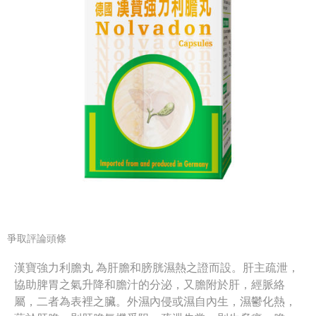
爭取評論頭條
漢寶強力利膽丸 為肝膽和膀胱濕熱之證而設。肝主疏泄，
協助脾胃之氣升降和膽汁的分泌，又膽附於肝，經脈絡
屬，二者為表裡之臟。外濕內侵或濕自內生，濕鬱化熱，