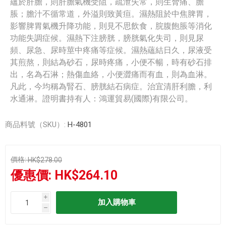
蘊於肝膽，則肝膽氣機受阻，疏泄失常，則生脅痛、膽
脹；膽汁不循常道，外溢則致黃疸。濕熱阻於中焦脾胃，
影響脾胃氣機升降功能，則見不思飲食，脘腹飽脹等消化
功能失調症候。濕熱下注膀胱，膀胱氣化失司，則見尿
頻、尿急、尿時莖中疼痛等症候。濕熱蘊結日久，尿液受
其煎熬，則結為砂石，尿時疼痛，小便不暢，時有砂石排
出，名為石淋；熱傷血絡，小便澀痛而有血，則為血淋。
凡此，今均稱為腎石、膀胱結石病症。治宜清肝利膽，利
水通淋。證明書持有人：鴻運貿易(國際)有限公司。
商品料號（SKU）:
H-4801
價格:
HK$278.00
優惠價:
HK$264.10
i
h