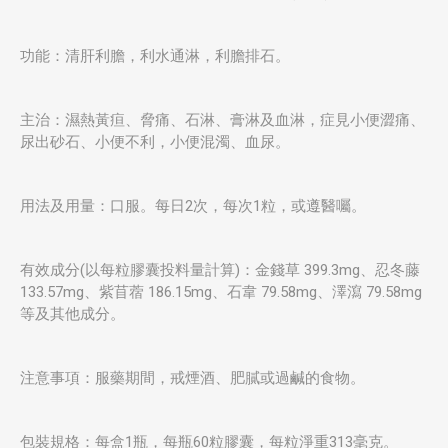
功能：清肝利膽，利水通淋，利膽排石。
主治：濕熱黃疸、脅痛、石淋、膏淋及血淋，症見小便澀痛、
尿出砂石、小便不利，小便混濁、血尿。
用法及用量：口服。每日2次，每次1粒，或遵醫囑。
有效成分(以每粒膠囊投料量計算)：金錢草 399.3mg、忍冬藤
133.57mg、紫苜蓿 186.15mg、石韋 79.58mg、澤瀉 79.58mg
等及其他成分。
注意事項：服藥期間，戒煙酒、肥膩或過鹹的食物。
包裝規格：每盒1瓶，每瓶60粒膠囊，每粒淨重313毫克。