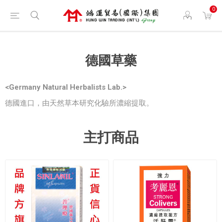
0
德國草藥
<Germany Natural Herbalists Lab.>
德國進口，由天然草本研究化驗所濃縮提取。
主打商品