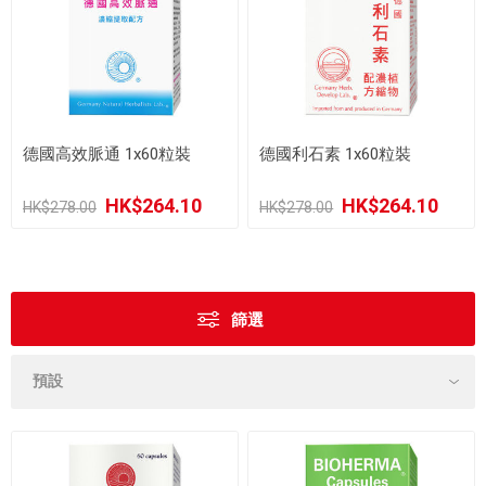
德國高效脈通 1x60粒裝
德國利石素 1x60粒裝
HK$264.10
HK$264.10
HK$278.00
HK$278.00
篩選