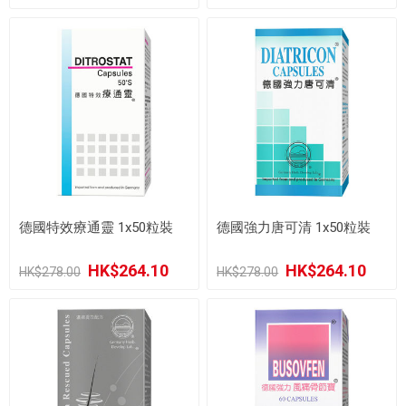
德國特效療通靈 1x50粒裝
德國強力唐可清 1x50粒裝
HK$264.10
HK$264.10
HK$278.00
HK$278.00