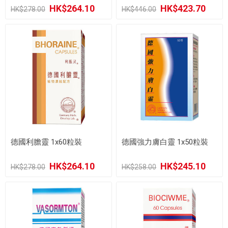
HK$264.10
HK$423.70
HK$278.00
HK$446.00
德國利膽靈 1x60粒裝
德國強力膚白靈 1x50粒裝
HK$264.10
HK$245.10
HK$278.00
HK$258.00