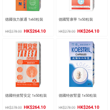
德國強力脈通 1x60粒裝
德國腎康寧 1x50粒裝
HK$264.10
HK$264.10
HK$278.00
HK$278.00
德國特效腎安定 1x50粒裝
德國特效腎靈 1x50粒裝
HK$264.10
HK$264.10
HK$278.00
HK$278.00