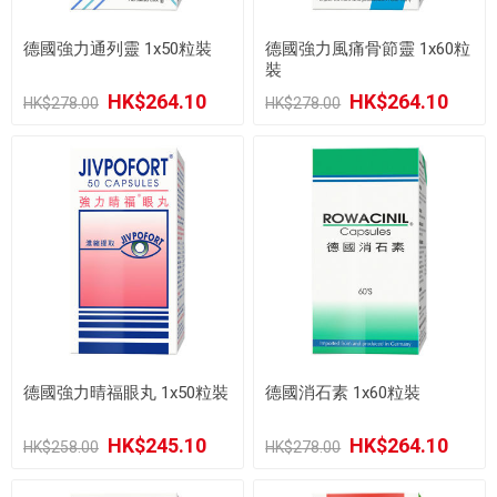
德國強力通列靈 1x50粒裝
德國強力風痛骨節靈 1x60粒
裝
HK$264.10
HK$264.10
HK$278.00
HK$278.00
德國強力晴福眼丸 1x50粒裝
德國消石素 1x60粒裝
HK$245.10
HK$264.10
HK$258.00
HK$278.00