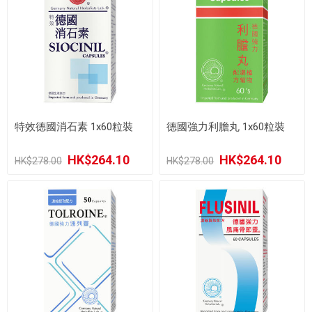
特效德國消石素 1x60粒裝
德國強力利膽丸 1x60粒裝
HK$264.10
HK$264.10
HK$278.00
HK$278.00