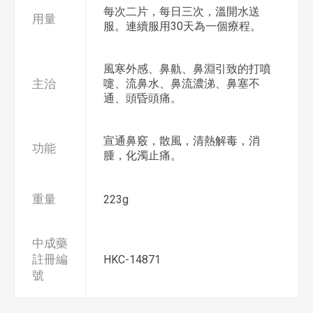
每次二片，每日三次，溫開水送
用量
服。連續服用30天為一個療程。
風寒外感、鼻鼽、鼻淵引致的打噴
主治
嚏、流鼻水、鼻流濃涕、鼻塞不
通、頭昏頭痛。
宣通鼻竅，散風，清熱解毒，消
功能
腫，化濁止痛。
重量
223g
中成藥
註冊編
HKC-14871
號