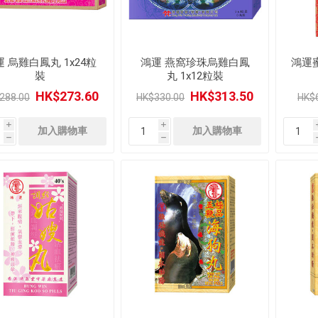
 烏雞白鳳丸 1x24粒
鴻運 燕窩珍珠烏雞白鳳
鴻運
裝
丸 1x12粒裝
HK$273.60
HK$313.50
288.00
HK$330.00
HK$
i
i
h
h