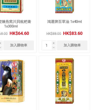
蜜煉燕窩川貝枇杷膏
鴻運牌百草油 1x40ml
1x300ml
HK$64.60
HK$83.60
68.00
HK$88.00
i
i
h
h