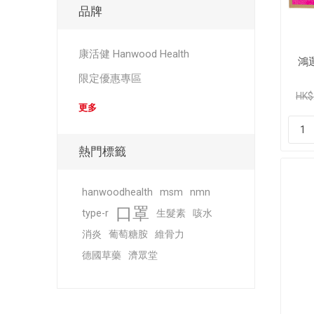
品牌
康活健 Hanwood Health
鴻運
限定優惠專區
HK$
更多
熱門標籤
hanwoodhealth
msm
nmn
口罩
type-r
生髮素
咳水
消炎
葡萄糖胺
維骨力
德國草藥
濟眾堂