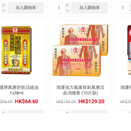
i
i
h
h
運牌萬應舒筋活絡油
鴻運強力風痛骨刺萬應活
鴻運特
1x38ml
血消痛膏 (10片裝)
HK$64.60
HK$129.20
$68.00
HK$136.00
HK$25
i
i
h
h