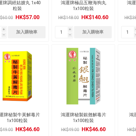
運牌調經姑嫂丸 1x40
鴻運牌極品五鞭海狗丸
鴻運
粒裝
1x100粒裝
HK$57.00
HK$140.60
$60.00
HK$148.00
HK$38
i
i
h
h
運牌秘製牛黃解毒片
鴻運牌秘製銀翹解毒片
鴻
1x100粒裝
1x100粒裝
HK$46.60
HK$46.60
$49.00
HK$49.00
HK$