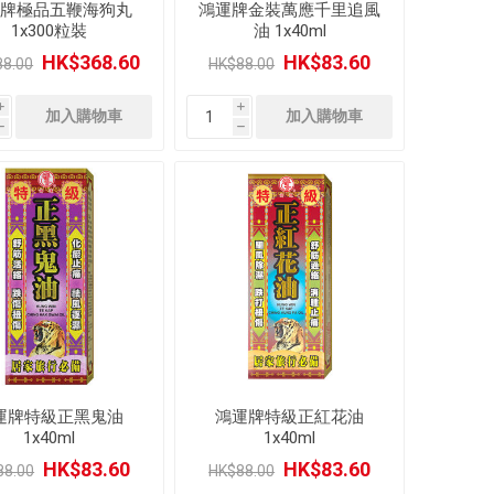
牌極品五鞭海狗丸
鴻運牌金裝萬應千里追風
1x300粒裝
油 1x40ml
HK$368.60
HK$83.60
8.00
HK$88.00
i
i
h
h
運牌特級正黑鬼油
鴻運牌特級正紅花油
1x40ml
1x40ml
HK$83.60
HK$83.60
88.00
HK$88.00