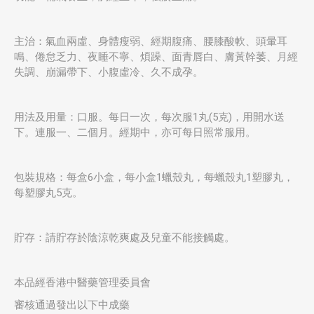
主治：氣血兩虛、身體瘦弱、經期腹痛、腰膝酸軟、頭暈耳
鳴、倦怠乏力、夜睡不寧、煩躁、面青唇白、膚黃幹萎、月經
失調、崩漏帶下、小腹虛冷、久不成孕。
用法及用量：口服。每日一次，每次服1丸(5克)，用開水送
下。連服一、二個月。經期中，亦可每日照常服用。
包裝規格：每盒6小盒，每小盒1蠟殼丸，每蠟殼丸1塑膠丸，
每塑膠丸5克。
貯存：請貯存於陰涼乾爽處及兒童不能接觸處。
本品經香港中醫藥管理委員會
審核通過發出以下中成藥