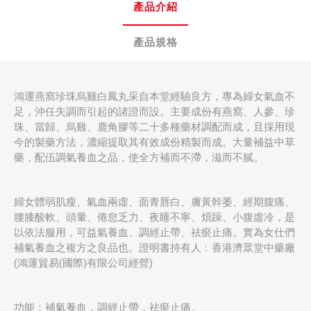
產品介紹
產品規格
鴻運燕窩珍珠烏雞白鳳丸采自本堂經驗良方，專為婦女氣血不
足，沖任失調而引起的諸證而設。主要成份有燕窩、人參、珍
珠、當歸、烏雞、鹿角膠等二十多種藥材調配而成，且採用現
今的製藥方法，濃縮提取其有效成份精製而成。大量補益中草
藥，配伍調氣養血之品，使全方補而不滯，滋而不膩。
婦女體弱肌瘦、氣血兩虛、面青唇白、膚黃幹萎、經期腹痛、
腰膝酸軟、頭暈、倦怠乏力、夜睡不寧、煩躁、小腹虛冷，是
以依法服用，可益氣養血、調經止帶、祛瘀止痛。實為女仕們
補氣養血之複方之良品也。證明書持有人﹕香港濟眾堂中藥廠
(鴻運貿易(國際)有限公司經營)
功能：補氣養血，調經止帶，祛瘀止痛。