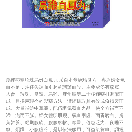
鴻運燕窩珍珠烏雞白鳳丸 采自本堂經驗良方，專為婦女氣
血不足，沖任失調而引起的諸證而設。主要成份有燕窩、
人參、珍珠、當歸、烏雞、鹿角膠等二十多種藥材調配而
成，且採用現今的製藥方法，濃縮提取其有效成份精製而
成。大量補益中草藥，配伍調氣養血之品，使全方補而不
滯，滋而不膩。婦女體弱肌瘦、氣血兩虛、面青唇白、膚
黃幹萎、經期腹痛、腰膝酸軟、頭暈、倦怠乏力、夜睡不
寧、煩躁、小腹虛冷，是以依法服用，可益氣養血、調經