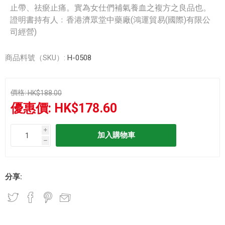
止帶、祛瘀止痛。實為女仕們補氣養血之複方之良品也。
證明書持有人﹕香港濟眾堂中藥廠(鴻運貿易(國際)有限公
司經營)
商品料號（SKU）:
H-0508
價格:
HK$188.00
優惠價:
HK$178.60
i
h
分享: