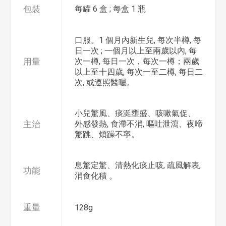
包裝
每罐 6 盒 ; 每盒 1 瓶
口服。1 個月內新生兒, 每次半樽, 每
日一次 ; 一個月以上至兩歲以內, 每
用量
次一樽, 每日一次，每次一樽；兩歲
以上至十四歲, 每次一至二樽, 每日二
次, 或遵照醫囑。
小兒驚風、痰涎壅盛、咳嗽氣促、
主治
外感發熱, 食滯不消, 嘔吐泄瀉、夜啼
驚跳、煩躁不寧。
息驚定驚、清熱化痰止咳, 疏風解表,
功能
消食化積 。
重量
128g