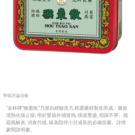
爭取評論頭條
“金杯牌"猴棗散”乃源自經驗良方,精選藥材製造而成。藥效
清熱化痰止咳, 用於嬰孩外感發熱, 痰涎壅盛, 煩躁不寧。能
疏風解表, 消食代積, 確為陪伴小兒成長的必備良藥。詳情
參閱說明書。