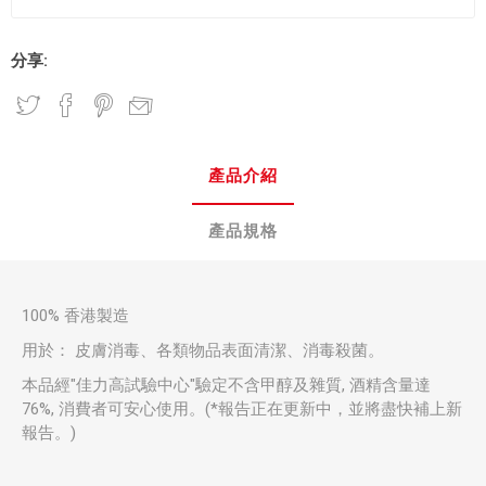
分享:
產品介紹
產品規格
100% 香港製造
用於： 皮膚消毒、各類物品表面清潔、消毒殺菌。
本品經"佳力高試驗中心"驗定不含甲醇及雜質, 酒精含量達
76%, 消費者可安心使用。(*報告正在更新中，並將盡快補上新
報告。)