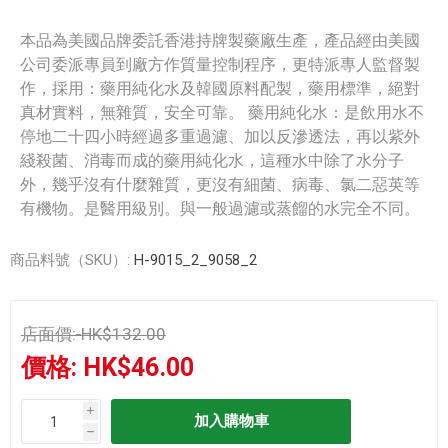
本品為美國品牌委託香港持牌製藥廠生產，產品經由美國
公司委派專員到廠方作質量控制程序，更特派專人監督製
作，採用：藥用純化水及韓國原料配製，藥用標準，絕對
真材實料，無雜質，安全可靠。 藥用純化水：是飲用水不
停地二十四小時經過多重過濾、加以反滲透法，再以紫外
綫殺菌、消毒而成的藥用純化水，這種水中除了水分子
外，幾乎沒有什麼雜質，更沒有細菌、病毒、氯二惡英等
有機物。是醫用級別。與一般過濾或蒸餾的水完全不同。
商品料號（SKU）:
H-9015_2_9058_2
店面價:
HK$132.00
價格:
HK$46.00
i
h