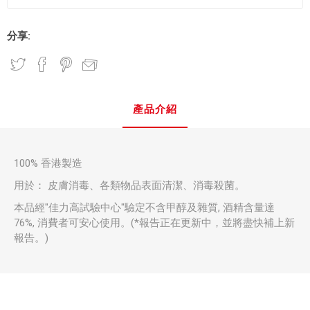
分享:
產品介紹
100% 香港製造
用於： 皮膚消毒、各類物品表面清潔、消毒殺菌。
本品經"佳力高試驗中心"驗定不含甲醇及雜質, 酒精含量達
76%, 消費者可安心使用。(*報告正在更新中，並將盡快補上新
報告。)