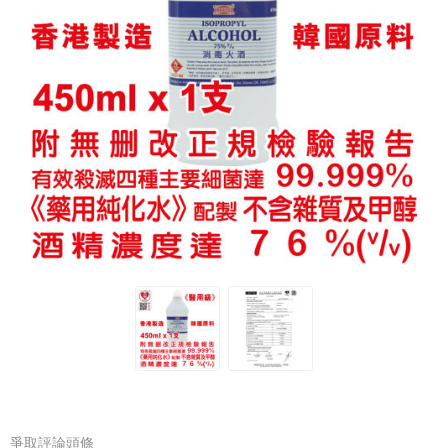
爭取評論頭條