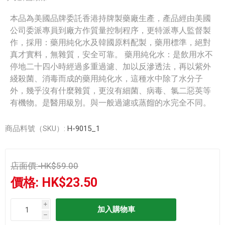
本品為美國品牌委託香港持牌製藥廠生產，產品經由美國
公司委派專員到廠方作質量控制程序，更特派專人監督製
作，採用：藥用純化水及韓國原料配製，藥用標準，絕對
真才實料，無雜質，安全可靠。 藥用純化水：是飲用水不
停地二十四小時經過多重過濾、加以反滲透法，再以紫外
綫殺菌、消毒而成的藥用純化水，這種水中除了水分子
外，幾乎沒有什麼雜質，更沒有細菌、病毒、氯二惡英等
有機物。是醫用級別。與一般過濾或蒸餾的水完全不同。
商品料號（SKU）:
H-9015_1
店面價:
HK$59.00
價格:
HK$23.50
i
h