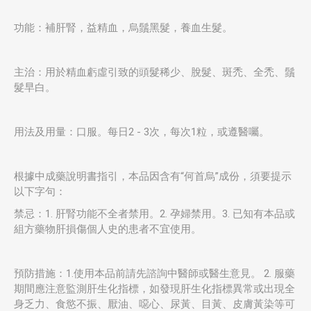
功能：補肝腎，益精血，烏鬚黑髮，養血生髮。
主治：用於精血虧虛引致的頭髮稀少、脫髮、斑禿、全禿、鬚
髮早白。
用法及用量：口服。每日2 - 3次，每次1粒，或遵醫囑。
根據中成藥說明書指引，本品因含有“何首烏”成份，須要提示
以下字句：
禁忌：1. 肝腎功能不全者禁用。2. 孕婦禁用。3. 已知有本品或
組方藥物肝損傷個人史的患者不宜使用。
預防措施：1.使用本品前請先諮詢中醫師或醫生意見。 2. 服藥
期間應注意監測肝生化指標，如發現肝生化指標異常或出現全
身乏力、食慾不振、厭油、噁心、尿黃、目黃、皮膚黃染等可