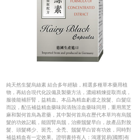
純天然生髮烏絲素 結合多年經驗，精選多種草本藥用植
物，再結合現代化設備及製藥方法，濃縮精煉提取而成，
服後能補肝腎，益精血。本品為精血虧虛之脫髮、白髮症
而設，配伍補益精血藥味與清熱涼血藥味同用，重用黑芝
麻和製何首烏為君藥，其中製何首烏在歷代本草均有烏鬚
髮的功效記載，能固腎烏鬚，治療鬚髮早白，故產品對脫
髮、頭髮稀少、斑禿、全禿、鬚髮早白皆有功效，同時對
補益精血有一定效果。證明書持有人：鴻運貿易(國際)有