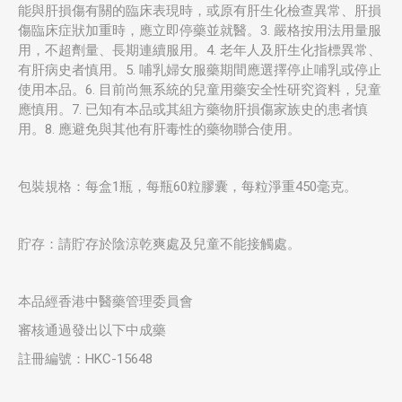
能與肝損傷有關的臨床表現時，或原有肝生化檢查異常、肝損
傷臨床症狀加重時，應立即停藥並就醫。3. 嚴格按用法用量服
用，不超劑量、長期連續服用。4. 老年人及肝生化指標異常、
有肝病史者慎用。5. 哺乳婦女服藥期間應選擇停止哺乳或停止
使用本品。6. 目前尚無系統的兒童用藥安全性研究資料，兒童
應慎用。7. 已知有本品或其組方藥物肝損傷家族史的患者慎
用。8. 應避免與其他有肝毒性的藥物聯合使用。
包裝規格：每盒1瓶，每瓶60粒膠囊，每粒淨重450毫克。
貯存：請貯存於陰涼乾爽處及兒童不能接觸處。
本品經香港中醫藥管理委員會
審核通過發出以下中成藥
註冊編號：HKC-15648