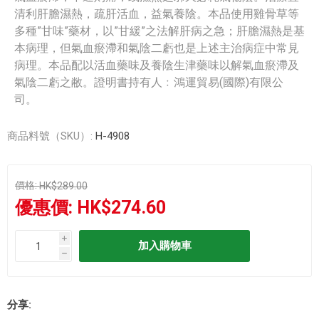
清利肝膽濕熱，疏肝活血，益氣養陰。本品使用雞骨草等
多種”甘味”藥材，以”甘緩”之法解肝病之急；肝膽濕熱是基
本病理，但氣血瘀滯和氣陰二虧也是上述主治病症中常見
病理。本品配以活血藥味及養陰生津藥味以解氣血瘀滯及
氣陰二虧之敝。證明書持有人﹕鴻運貿易(國際)有限公
司。
商品料號（SKU）:
H-4908
價格:
HK$289.00
優惠價:
HK$274.60
i
h
分享: