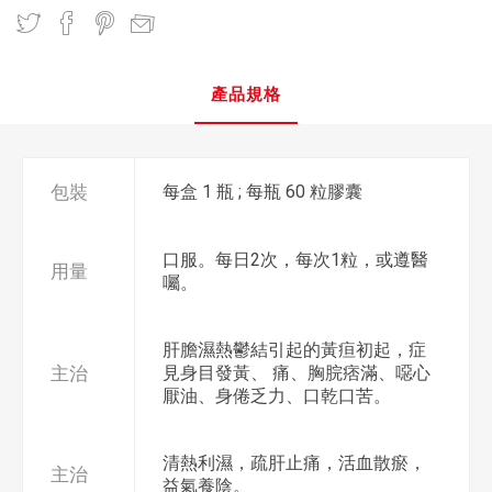
產品規格
包裝
每盒 1 瓶 ; 每瓶 60 粒膠囊
口服。每日2次，每次1粒，或遵醫
用量
囑。
肝膽濕熱鬱結引起的黃疸初起，症
主治
見身目發黃、 痛、胸脘痞滿、噁心
厭油、身倦乏力、口乾口苦。
清熱利濕，疏肝止痛，活血散瘀，
主治
益氣養陰。