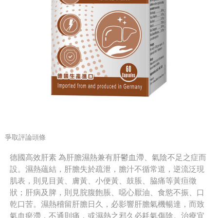
爭取評論頭條
德國高效肝素 為肝膽濕熱兼有肝鬱血滯、氣陰不足之症而
設。濕熱蘊結，肝膽失於疏泄，膽汁不循常道，逆流泛現
肌表，則見目黃、膚黃、小便黃、鼓脹、脇痛等黃疸徵
狀；肝病及脾，則見脘腹飽脹、噁心厭油、食慾不振、口
乾口苦。濕熱稽留肝膽日久，必影響肝膽氣機暢達，而致
氣血瘀滯，不通則痛，或濕熱之邪久必耗氣傷陰。治療宜