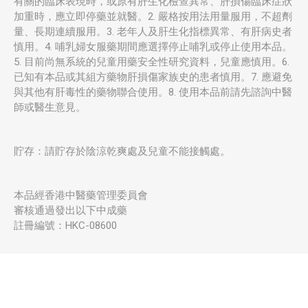
有關的臨床表現時，或原有肝生化檢查異常、肝損傷臨床症狀
加重時，應立即停藥並就醫。2. 嚴格按用法用量服用，不超劑
量、長期連續服用。3. 老年人及肝生化指標異常、有肝病史者
慎用。4. 哺乳婦女服藥期間應選擇停止哺乳或停止使用本品。
5. 目前尚無系統的兒童用藥安全性研究資料，兒童應慎用。6.
已知有本品或其組方藥物肝損傷家族史的患者慎用。7. 應避免
與其他有肝毒性的藥物聯合使用。8. 使用本品前請先諮詢中醫
師或醫生意見。
貯存：請貯存於陰涼乾爽處及兒童不能接觸處。
本品經香港中醫藥管理委員會
審核通過發出以下中成藥
註冊編號：HKC-08600