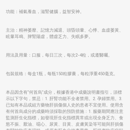
功能：補氣養血，滋腎健腦，益智安神。
主治：精神萎靡、記憶力減退、頭昏頭暈、心悸、血虛萎黃、
眩暈耳鳴、脾腎陽虛，體虛乏力、失眠多夢。
用法及用量：口服，每日三次，每次2-4粒，或遵醫囑。
包裝規格：每盒1瓶，每瓶150粒膠囊，每粒淨重450毫克。
本品因含有"何首烏"成分，根據香港中成藥說明書指引，須標
示以下字句，禁忌﹕1. 肝腎功能不全者禁用。2. 孕婦禁用。3.
已知有本品或組方藥物肝損傷個人史的患者不宜使用。使用含
有何首烏成分的成藥時須採取的預防措施﹕1. 服藥期間應注意
監測肝生化指標，如發現肝生化指標異常或出現全身乏力、食
慾不振、厭油、噁心、尿黃、目黃、皮膚黃染等可能與肝損傷