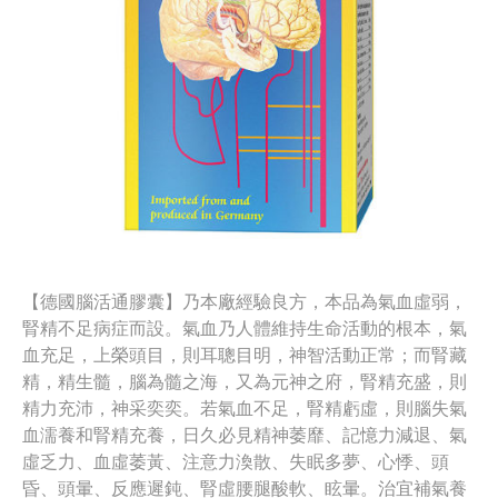
【德國腦活通膠囊】乃本廠經驗良方，本品為氣血虛弱，
腎精不足病症而設。氣血乃人體維持生命活動的根本，氣
血充足，上榮頭目，則耳聰目明，神智活動正常；而腎藏
精，精生髓，腦為髓之海，又為元神之府，腎精充盛，則
精力充沛，神采奕奕。若氣血不足，腎精虧虛，則腦失氣
血濡養和腎精充養，日久必見精神萎靡、記憶力減退、氣
虛乏力、血虛萎黃、注意力渙散、失眠多夢、心悸、頭
昏、頭暈、反應遲鈍、腎虛腰腿酸軟、眩暈。治宜補氣養