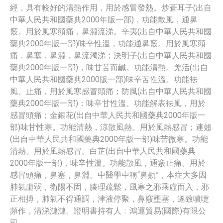
經，具有較好的清熱作用，用於感冒發熱。炒蒼耳子(出自
中華人民共和國藥典2000年版一部)，功能散風，通鼻
竅。用於風寒頭痛，鼻淵流涕。辛夷(出自中華人民共和國
藥典2000年版一部)味辛性溫，功能通鼻竅。用於風寒頭
痛，鼻塞，鼻淵，鼻流濁涕；決明子(出自中華人民共和國
藥典2000年版一部)，味甘苦而鹹。功能清熱。羌活(出自
中華人民共和國藥典2000版一部)味辛苦性溫。功能袪
風、止痛，用於風寒感冒頭痛；防風(出自中華人民共和國
藥典2000年版一部)：味辛甘性溫。功能解表袪風，用於
感冒頭痛；金銀花(出自中華人民共和國藥典2000年版一
部)味甘性寒。功能清熱，涼散風熱。用於風熱感冒；連翹
(出自中華人民共和國藥典2000年版一部)味苦微寒。功能
清熱。用於風熱感冒。白芷(出自中華人民共和國藥典
2000年版一部)，味辛性溫。功能散風，通竅止痛。用於
感冒頭痛，鼻塞，鼻淵。中醫學中稱“鼻鼽”，本症大多因
肺氣虛弱，衛陽不固，腠理疏鬆，風寒之邪乘虛而入，邪
正相搏，肺氣不得通調，津液停聚，鼻竅壅塞，遂致噴嚏
頻作，清涕漣漣。證明書持有人﹕鴻運貿易(國際)有限公
司。