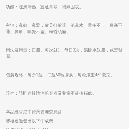
功能：疏風清熱，宣通鼻竅，補氣固表。
主治：鼻鼽、鼻淵，症見打噴嚏、流鼻水、量多不止、鼻塞不
通、鼻癢、嗅覺不靈、頭昏頭痛。
用法及用量：口服。每次2粒，每日3次，溫開水送服，或遵醫
囑。
包裝規格：每盒1瓶，每瓶60粒膠囊，每粒淨重450毫克。
貯存：請貯存於陰涼乾爽處及兒童不能接觸處。
本品經香港中醫藥管理委員會
審核通過發出以下中成藥