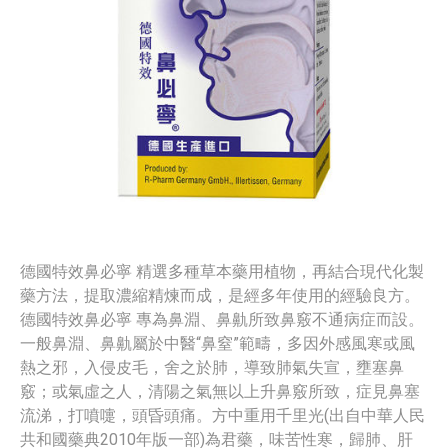
德國特效鼻必寧 精選多種草本藥用植物，再結合現代化製
藥方法，提取濃縮精煉而成，是經多年使用的經驗良方。
德國特效鼻必寧 專為鼻淵、鼻鼽所致鼻竅不通病症而設。
一般鼻淵、鼻鼽屬於中醫“鼻窒”範疇，多因外感風寒或風
熱之邪，入侵皮毛，舍之於肺，導致肺氣失宣，壅塞鼻
竅；或氣虛之人，清陽之氣無以上升鼻竅所致，症見鼻塞
流涕，打噴嚏，頭昏頭痛。方中重用千里光(出自中華人民
共和國藥典2010年版一部)為君藥，味苦性寒，歸肺、肝