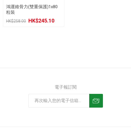
鴻運維骨力(雙重保護)1x80
粒裝
HK$245.10
HK$258.00
電子報訂閱