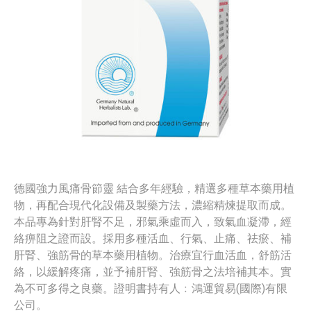
德國強力風痛骨節靈 結合多年經驗，精選多種草本藥用植
物，再配合現代化設備及製藥方法，濃縮精煉提取而成。
本品專為針對肝腎不足，邪氣乘虛而入，致氣血凝滯，經
絡痹阻之證而設。採用多種活血、行氣、止痛、祛瘀、補
肝腎、強筋骨的草本藥用植物。治療宜行血活血，舒筋活
絡，以緩解疼痛，並予補肝腎、強筋骨之法培補其本。實
為不可多得之良藥。證明書持有人﹕鴻運貿易(國際)有限
公司。