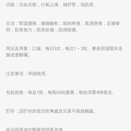
功能：活血祛瘀，行氣止痛，補肝腎，強筋骨。
主治：腎虛腰痛，腰膝酸軟，肌肉疼痛，風濕痹痛，足膝痿
弱，筋骨無力，筋骨折傷，跌撲瘀腫。
用法及用量：口服。每日3次，每次1－2粒，餐後用溫開水送
服或遵醫囑。
注意事項：孕婦慎用。
包裝規格：每盒1瓶，每瓶60粒膠囊，每粒淨重408毫克。
貯存：請貯存於陰涼乾爽處及兒童不能接觸處。
本品經香港中醫藥管理委員會