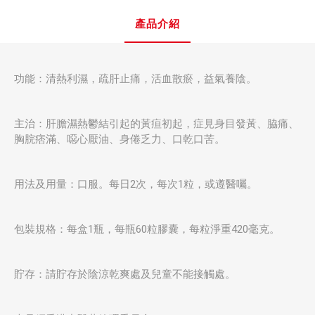
產品介紹
功能：清熱利濕，疏肝止痛，活血散瘀，益氣養陰。
主治：肝膽濕熱鬱結引起的黃疸初起，症見身目發黃、脇痛、
胸脘痞滿、噁心厭油、身倦乏力、口乾口苦。
用法及用量：口服。每日2次，每次1粒，或遵醫囑。
包裝規格：每盒1瓶，每瓶60粒膠囊，每粒淨重420毫克。
貯存：請貯存於陰涼乾爽處及兒童不能接觸處。