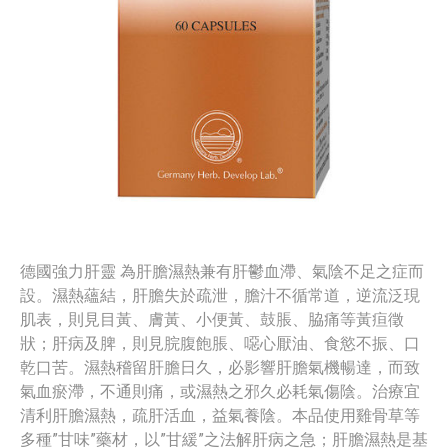
德國強力肝靈 為肝膽濕熱兼有肝鬱血滯、氣陰不足之症而
設。濕熱蘊結，肝膽失於疏泄，膽汁不循常道，逆流泛現
肌表，則見目黃、膚黃、小便黃、鼓脹、脇痛等黃疸徵
狀；肝病及脾，則見脘腹飽脹、噁心厭油、食慾不振、口
乾口苦。濕熱稽留肝膽日久，必影響肝膽氣機暢達，而致
氣血瘀滯，不通則痛，或濕熱之邪久必耗氣傷陰。治療宜
清利肝膽濕熱，疏肝活血，益氣養陰。本品使用雞骨草等
多種”甘味”藥材，以”甘緩”之法解肝病之急；肝膽濕熱是基