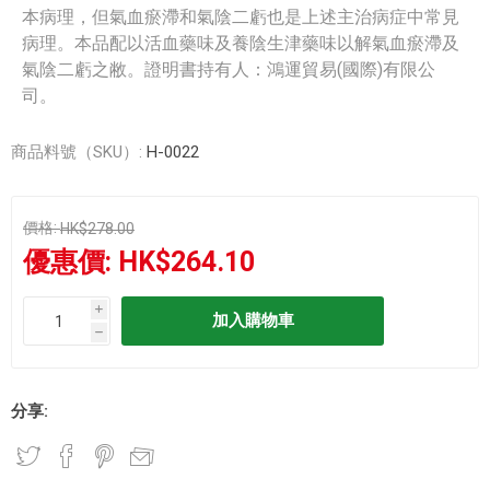
本病理，但氣血瘀滯和氣陰二虧也是上述主治病症中常見
病理。本品配以活血藥味及養陰生津藥味以解氣血瘀滯及
氣陰二虧之敝。證明書持有人：鴻運貿易(國際)有限公
司。
商品料號（SKU）:
H-0022
價格:
HK$278.00
優惠價:
HK$264.10
i
h
分享: