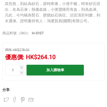
其煎熬，則結為砂石，尿時疼痛，小便不暢，時有砂石排
出，名為石淋；熱傷血絡，小便澀痛而有血，則為血淋。
凡此，今均稱為腎石、膀胱結石病症。治宜清肝利膽，利
水通淋。證明書持有人：鴻運貿易(國際)有限公司。
商品料號（SKU）:
H-0107
價格:
HK$278.00
優惠價:
HK$264.10
i
h
分享: