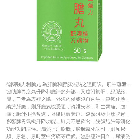
德國強力利膽丸 為肝膽和膀胱濕熱之證而設。肝主疏泄，
協助脾胃之氣升降和膽汁的分泌，又膽附於肝，經脈絡
屬，二者為表裡之臟。外濕內侵或濕自內生，濕鬱化熱，
蘊於肝膽，則肝膽氣機受阻，疏泄失常，則生脅痛、膽
脹；膽汁不循常道，外溢則致黃疸。濕熱阻於中焦脾胃，
影響脾胃氣機升降功能，則見不思飲食，脘腹飽脹等消化
功能失調症候。濕熱下注膀胱，膀胱氣化失司，則見尿
頻、尿急、尿時莖中疼痛等症候。濕熱蘊結日久，尿液受