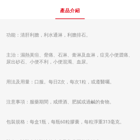
產品介紹
功能：清肝利膽，利水通淋，利膽排石。
主治：濕熱黃疸、脅痛、石淋、膏淋及血淋，症見小便澀痛、
尿出砂石、小便不利，小便混濁、血尿。
用法及用量：口服。每日2次，每次1粒，或遵醫囑。
注意事項：服藥期間，戒煙酒、肥膩或過鹹的食物。
包裝規格：每盒1瓶，每瓶60粒膠囊，每粒淨重313毫克。