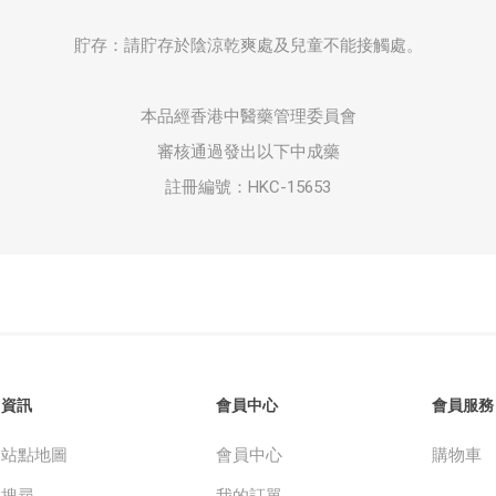
貯存：請貯存於陰涼乾爽處及兒童不能接觸處。
本品經香港中醫藥管理委員會
審核通過發出以下中成藥
註冊編號：HKC-15653
資訊
會員中心
會員服務
站點地圖
會員中心
購物車