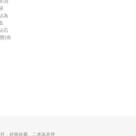
等消
尿
結為
血
結石
際)有
於肝，經脈絡屬，二者為表裡