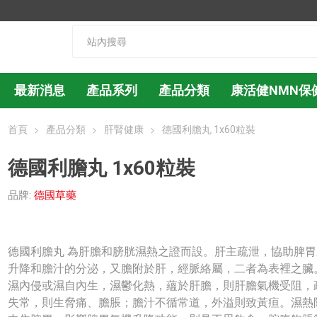
最新消息
產品系列
產品分類
康活健NMN保
首頁
產品分類
肝腎健康
德國利膽丸 1x60粒裝
德國利膽丸 1x60粒裝
品牌:
德國草藥
德國利膽丸 為肝膽和膀胱濕熱之證而設。肝主疏泄，協助脾胃
升降和膽汁的分泌，又膽附於肝，經脈絡屬，二者為表裡之臟
濕內侵或濕自內生，濕鬱化熱，蘊於肝膽，則肝膽氣機受阻，
失常，則生脅痛、膽脹；膽汁不循常道，外溢則致黃疸。濕熱