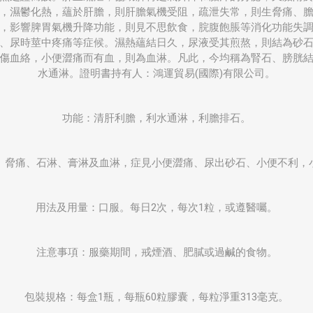
，濕鬱化熱，蘊於肝膽，則肝膽氣機受阻，疏泄失常，則生脅痛、
，影響脾胃氣機升降功能，則見不思飲食，脘腹飽脹等消化功能失
、尿時莖中疼痛等症候。濕熱蘊結日久，尿液受其煎熬，則結為砂
傷血絡，小便澀痛而有血，則為血淋。凡此，今均稱為腎石、膀胱
水通淋。證明書持有人：鴻運貿易(國際)有限公司。
功能：清肝利膽，利水通淋，利膽排石。
、脅痛、石淋、膏淋及血淋，症見小便澀痛、尿出砂石、小便不利，
用法及用量：口服。每日2次，每次1粒，或遵醫囑。
注意事項：服藥期間，戒煙酒、肥膩或過鹹的食物。
包裝規格：每盒1瓶，每瓶60粒膠囊，每粒淨重313毫克。