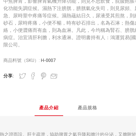
中焦脾胃，影響脾胃氣機升降功能，則見不思飲食，脘腹飽脹
化功能失調症候。濕熱下注膀胱，膀胱氣化失司，則見尿頻、
急、尿時莖中疼痛等症候。濕熱蘊結日久，尿液受其煎熬，則
砂石，尿時疼痛，小便不暢，時有砂石排出，名為石淋；熱傷
絡，小便澀痛而有血，則為血淋。凡此，今均稱為腎石、膀胱
病症。治宜清肝利膽，利水通淋。證明書持有人：鴻運貿易(國
限公司。
商品料號（SKU）:
H-0007
分享:
產品介紹
產品規格
熱之證而設。肝主疏泄，協助脾胃之氣升降和膽汁的分泌，又膽附