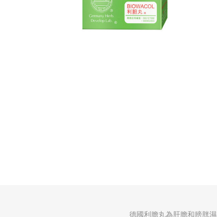
德國利膽丸為肝膽和膀胱濕