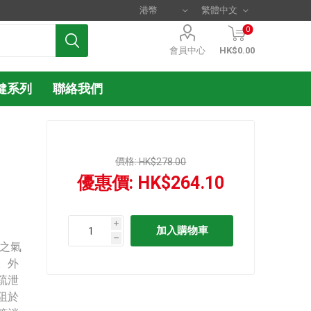
0
會員中心
HK$0.00
健系列
聯絡我們
價格:
HK$278.00
優惠價:
HK$264.10
i
h
之氣
。外
疏泄
阻於