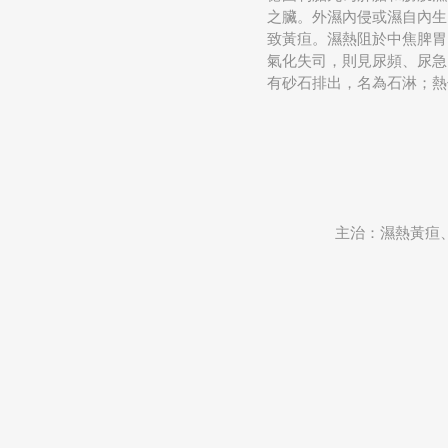
之臟。外濕內侵或濕自內生
致黃疸。濕熱阻於中焦脾胃
氣化失司，則見尿頻、尿急
有砂石排出，名為石淋；熱
主治：濕熱黃疸