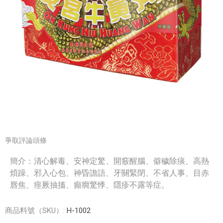
爭取評論頭條
簡介：清心解毒、安神定驚、開竅醒腦、僻穢除痰、高熱
煩躁、邪入心包、神昏譫語、牙關緊閉、不省人事、目赤
唇焦、痙厥抽搐、癲癇驚悸、隱疹不露等症。
商品料號（SKU）:
H-1002