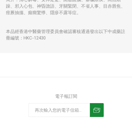
躁、邪入心包、神昏譫語、牙關緊閉、不省人事、目赤唇焦、
痙厥抽搐、癲癇驚悸、隱疹不露等症。
本品經香港中醫藥管理委員會確認審核通過發出以下中成藥註
冊編號：HKC-12430
電子報訂閱