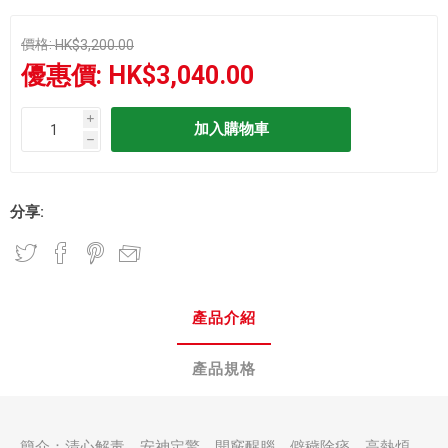
價格:
HK$3,200.00
優惠價:
HK$3,040.00
i
h
分享:
產品介紹
產品規格
簡介：清心解毒、安神定驚、開竅醒腦、僻穢除痰、高熱煩