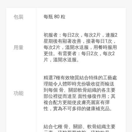
包裝
每瓶 80 粒
初服者：每日2次，每次2片，連服2
星期後有顯著改善，接著每日1次，
用量
每次2片，溫開水送服，用餐時服用
更佳。有需要者：每日2次，每次2
片，溫開水送服。
精選7種有效物質結合特殊的工藝處
理能令人體即時充份吸收從而輸送
到每個 骨、關節軟骨組織的各主要
功能
部位裡從而達至 面性修復作用；其
複合配方更能使皮膚亮麗富有彈
性，實為不可多得的健康補充品。
結合七種 骨、關節、軟骨組織主要