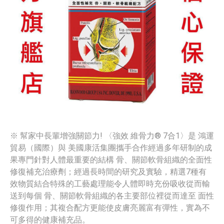
※ 幫家中長輩增強關節力! 〈強效 維骨力® 7合1〉是 鴻運
貿易（國際）與 美國康活集團攜手合作經過多年研制的成
果專門針對人體最重要的結構 骨、關節軟骨組織的全面性
修復補充治療劑；經過長時間的研究及實驗，精選7種有
效物質結合特殊的工藝處理能令人體即時充份吸收從而輸
送到每個 骨、關節軟骨組織的各主要部位裡從而達至 面性
修復作用；其複合配方更能使皮膚亮麗富有彈性，實為不
可多得的健康補充品。