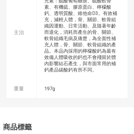
元素：硫酸葡萄糖胺、硫酸軟骨
素、有機硫、膠原蛋白、檸檬酸
鈣、透明質酸、維他命D3。有效補
充，減輕人體，骨、關節、軟骨組
織因運動、日常活動、及隨著年齡
主治
而退化，消耗而產生的骨、關節、
軟骨組織毛病及痛楚，為全面性補
充人體，骨、關節、軟骨組織的產
品。本品內採用的檸檬酸鈣為最有
效備人體吸收的鈣也不會殘留於體
內影響結石產生，與市面常用的補
鈣產品碳酸鈣有所不同。
重量
197g
商品標籤