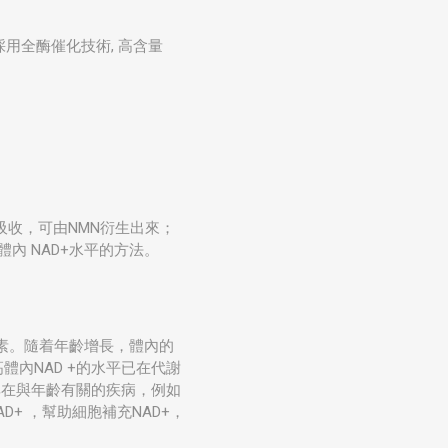
採用全酶催化技術, 高含量
吸收，可由NMN衍生出來；
內 NAD+水平的方法。
元素。隨着年齡增長，體內的
體內NAD +的水平已在代謝
其在與年齡有關的疾病，例如
+ ，幫助細胞補充NAD+，