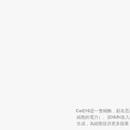
CoQ10
是一隻輔酶，顧名思
細胞的電力）。當NMN進入
生成，為細胞提供更多能量，