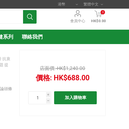
0
會員中心
HK$0.00
健系列
聯絡我們
齡 抗衰
題 提
店面價:
HK$1,240.00
價格:
HK$688.00
評論頭條
i
h