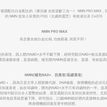
調配出白金配比的《康活健 全效逆齡三合一》 NMN PRO MAX，
的 NMN 並加入珍貴的 PQQ《太歲肉靈芝》有效成分及 CoQ10
NMN PRO MAX
高含量全效白金比例, 功效顯著, 與眾不同！
的表現，因人體內NAD+水平不斷下降，經研究顯示NAD+無法直接
體迅速吸收後，直達細胞。補充體內NMN是最安全、直接、有效提高體
NMN
(
補充NAD+
、
抗衰老/延緩衰老
)
NAD＋，因為它是主宰人體新陳代謝、DNA修復、身體機能的必須
而加速衰老，如在50歲時，體內的NAD+水平只有20歲時的一半。提高
領域中顯示出令人驚艷的結果，甚至還顯示出某些抗衰老特性。尤
和免疫系統普遍下降。研究指出，口服NMN能於體內直接轉化成NAD
將身體機能回復至更年輕狀態。