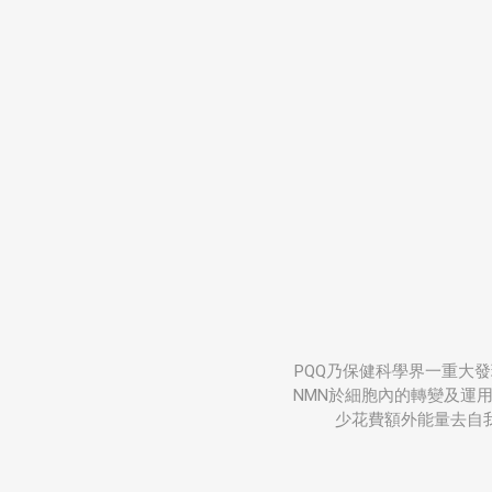
PQQ乃保健科學界一重大
NMN於細胞內的轉變及運
少花費額外能量去自