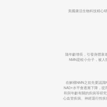
美國康活生物科技精心研發
隨年齡增長，引發身體衰老
NMN是較小分子，被人
在解構NMN之前先要認識
NAD+水平會逐漸下降，從
和與年齡有關的疾病等研究
心血管疾病、神經退行性疾病