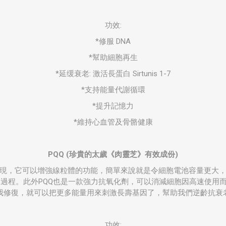
功效:
*修服 DNA
*幫助細胞再生
*延缓衰老: 激活長蛋白 Sirtunis 1-7
*支持能量代謝循環
*提升記憶力
*維持心血管及骨骼健康
PQQ (
珍貴的太歲《肉靈芝》有效成份
)
發現，它可以增強線粒體的功能，簡單來說就是令細胞電池容量更大
用過程。此外PQQ也是一款強力抗氧化劑，可以消減細胞因高速使用
我修復，就可以把更多能量用來刺激長壽基因了，幫助我們逆齡抗衰
功效: