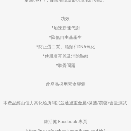
基因SIRT 1，從而增強逆齡抗衰老的功效。
功效:
*加速新陳代謝
*降低自由基產生
*防止蛋白質、脂類和DNA氧化
*使肌膚亮麗及消除皺紋
*聽覺問題
此產品採用素食膠囊
本產品經由佳力高化驗所測試並通過重金屬/微菌/農藥/含量測試
康活健 Facebook 專頁