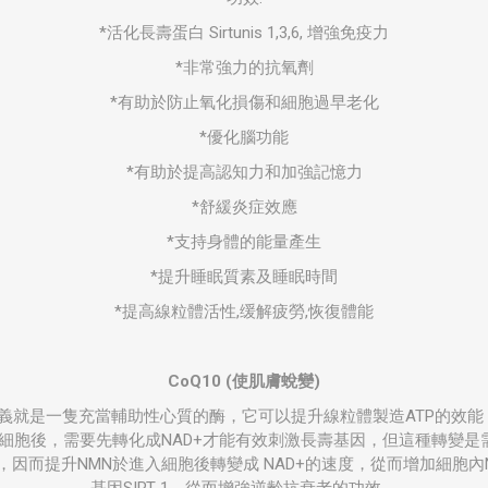
*活化長壽蛋白 Sirtunis 1,3,6, 增強免疫力
*非常強力的抗氧劑
*有助於防止氧化損傷和細胞過早老化
*優化腦功能
*有助於提高認知力和加強記憶力
*舒緩炎症效應
*支持身體的能量產生
*提升睡眠質素及睡眠時間
*提高線粒體活性,缓解疲勞,恢復體能
CoQ10 (
使肌膚蛻變
)
義就是一隻充當輔助性心質的酶，它可以提升線粒體製造ATP的效能
細胞後，需要先轉化成NAD+才能有效刺激長壽基因，但這種轉變是需要
因而提升NMN於進入細胞後轉變成 NAD+的速度，從而增加細胞內