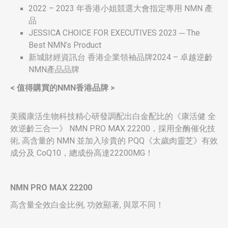
2022 – 2023 年香港小姐競選大會指定專用 NMN 產
品
JESSICA CHOICE FOR EXECUTIVES 2023 ─ The
Best NMN’s Product
新城財經資訊台 香港企業領袖品牌2024 – 卓越逆齡
NMN產品品牌
< 值得購買的NMN香港品牌 >
美國康活生物科技精心研發調配出白金配比的《康活健 全
效逆齡三合一》 NMN PRO MAX 22200，採用全酶催化技
術, 高含量的 NMN 並加入珍貴的 PQQ《太歲肉靈芝》有效
成分及 CoQ10，總成份高達22200MG！
NMN PRO MAX
22200
高含量全效白金比例, 功效顯著, 與眾不同！