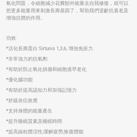
氧化問題，令細胞減少花費額外能量去自我修復，就可以
把更多能量用來刺激長壽基因了，幫助我們逆齡抗衰老及
增強抗體的作用。
功效:
*活化長壽蛋白 Sirtunis 1,3,6, 增強免疫力
*非常強力的抗氧劑
*有助於防止氧化損傷和細胞過早老化
*優化腦功能
*有助於提高認知力和加強記憶力
*舒緩炎症效應
*支持身體的能量產生
*提升睡眠質素及睡眠時間
*提高線粒體活性,缓解疲勞,恢復體能