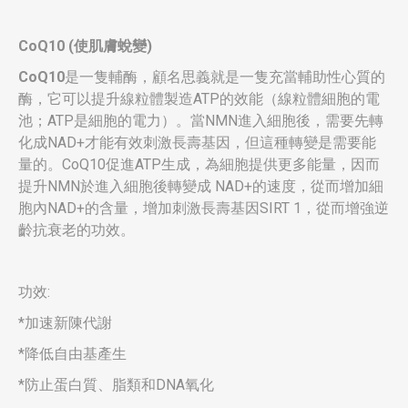
CoQ10 (
使肌膚蛻變
)
CoQ10
是一隻輔酶，顧名思義就是一隻充當輔助性心質的
酶，它可以提升線粒體製造ATP的效能（線粒體細胞的電
池；ATP是細胞的電力）。當NMN進入細胞後，需要先轉
化成NAD+才能有效刺激長壽基因，但這種轉變是需要能
量的。CoQ10促進ATP生成，為細胞提供更多能量，因而
提升NMN於進入細胞後轉變成 NAD+的速度，從而增加細
胞內NAD+的含量，增加刺激長壽基因SIRT 1，從而增強逆
齡抗衰老的功效。
功效:
*加速新陳代謝
*降低自由基產生
*防止蛋白質、脂類和DNA氧化