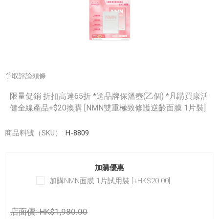
爭取評論頭條
限量促銷 折扣高達65折 *送品牌保溫壺(乙個) *凡購買康活
健全線產品+$20換購 [NMN雙重極致修護逆齡面膜 1片裝]
商品料號（SKU）:
H-8809
加購優惠
加購NMN面膜 1片試用裝 [+HK$20.00]
店面價:
HK$1,980.00