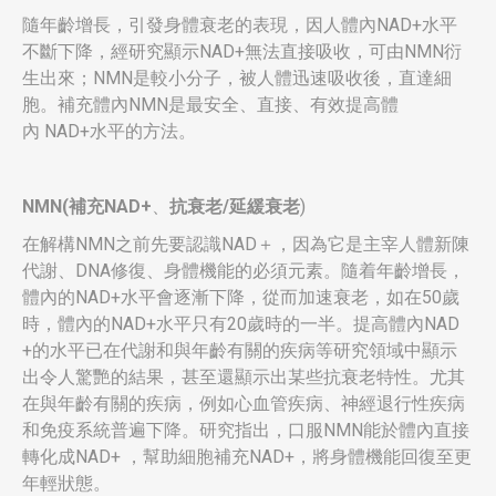
隨年齡增長，引發身體衰老的表現，因人體內NAD+水平
不斷下降，經研究顯示NAD+無法直接吸收，可由NMN衍
生出來；NMN是較小分子，被人體迅速吸收後，直達細
胞。補充體內NMN是最安全、直接、有效提高體
內 NAD+水平的方法。
NMN
(
補充NAD+
、
抗衰老/延緩衰老
)
在解構NMN之前先要認識NAD＋，因為它是主宰人體新陳
代謝、DNA修復、身體機能的必須元素。隨着年齡增長，
體內的NAD+水平會逐漸下降，從而加速衰老，如在50歲
時，體內的NAD+水平只有20歲時的一半。提高體內NAD
+的水平已在代謝和與年齡有關的疾病等研究領域中顯示
出令人驚艷的結果，甚至還顯示出某些抗衰老特性。尤其
在與年齡有關的疾病，例如心血管疾病、神經退行性疾病
和免疫系統普遍下降。研究指出，口服NMN能於體內直接
轉化成NAD+ ，幫助細胞補充NAD+，將身體機能回復至更
年輕狀態。