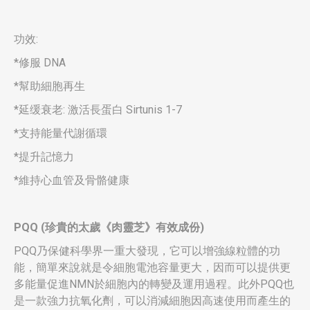
功效:
*修服 DNA
*幫助細胞再生
*延缓衰老: 激活長蛋白 Sirtunis 1-7
*支持能量代謝循環
*提升記憶力
*維持心血管及骨骼健康
PQQ (
珍貴的太歲《肉靈芝》有效成份
)
PQQ乃保健科學界一重大發現，它可以增強線粒體的功
能，簡單來說就是令細胞電池容量更大，因而可以提供更
多能量促進NMN於細胞內的轉變及運用過程。此外PQQ也
是一款強力抗氧化劑，可以消減細胞因高速使用而產生的