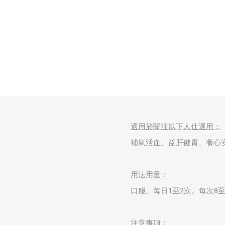
適用於關注以下人仕選用：
補氣活血、益肝健胃、養心
用法用量：
口服。每日1至2次。每次8至
注意事項：