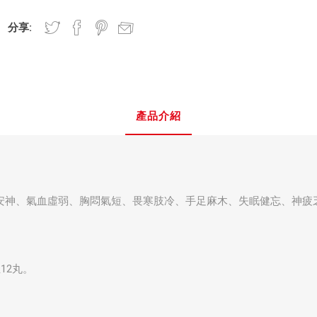
分享:
產品介紹
安神、氣血虛弱、胸悶氣短、畏寒肢冷、手足麻木、失眠健忘、神疲
12丸。