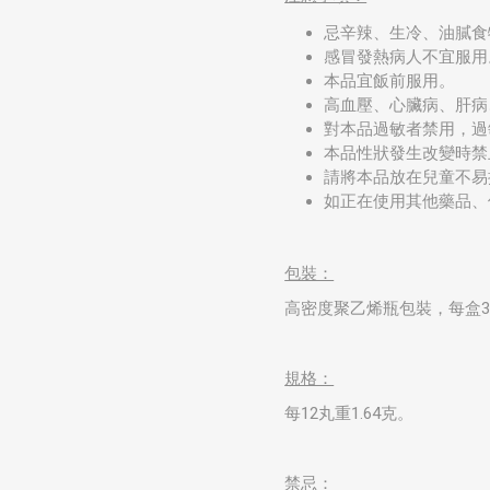
忌辛辣、生冷、油膩食
感冒發熱病人不宜服用
本品宜飯前服用。
高血壓、心臟病、肝病
對本品過敏者禁用，過
本品性狀發生改變時禁
請將本品放在兒童不易
如正在使用其他藥品、
包裝：
高密度聚乙烯瓶包裝，每盒3
規格：
每12丸重1.64克。
禁忌：