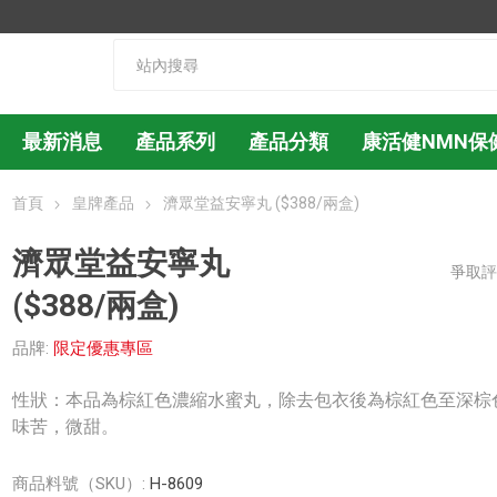
最新消息
產品系列
產品分類
康活健NMN保
首頁
皇牌產品
濟眾堂益安寧丸 ($388/兩盒)
濟眾堂益安寧丸
爭取
($388/兩盒)
品牌:
限定優惠專區
性狀：本品為棕紅色濃縮水蜜丸，除去包衣後為棕紅色至深棕
味苦，微甜。
商品料號（SKU）:
H-8609