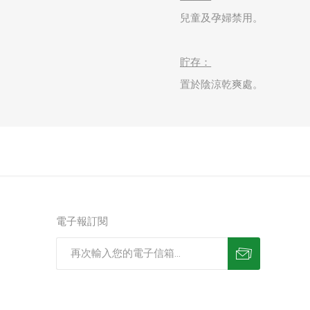
兒童及孕婦禁用。
貯存：
置於陰涼乾爽處。
電子報訂閱