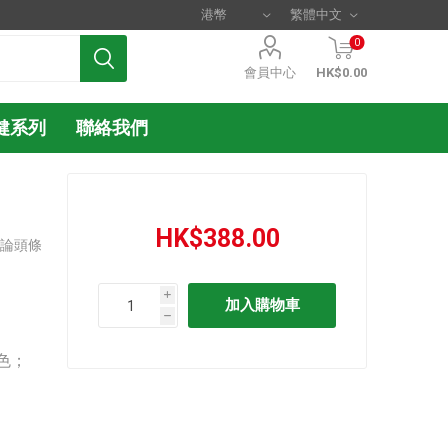
0
會員中心
HK$0.00
健系列
聯絡我們
HK$388.00
評論頭條
i
h
色；