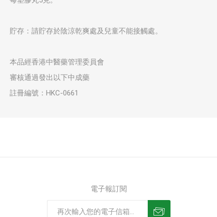
每塑膠丸5克。
貯存：請貯存於陰涼乾爽處及兒童不能接觸處。
本品經香港中醫藥管理委員會
審核通過發出以下中成藥
註冊編號：HKC-0661
電子報訂閱