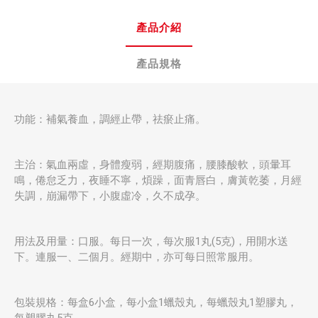
產品介紹
產品規格
功能：補氣養血，調經止帶，祛瘀止痛。
主治：氣血兩虛，身體瘦弱，經期腹痛，腰膝酸軟，頭暈耳
鳴，倦怠乏力，夜睡不寧，煩躁，面青唇白，膚黃乾萎，月經
失調，崩漏帶下，小腹虛冷，久不成孕。
用法及用量：口服。每日一次，每次服1丸(5克)，用開水送
下。連服一、二個月。經期中，亦可每日照常服用。
包裝規格：每盒6小盒，每小盒1蠟殼丸，每蠟殼丸1塑膠丸，