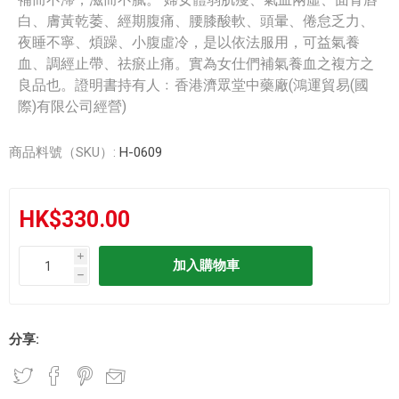
白、膚黃乾萎、經期腹痛、腰膝酸軟、頭暈、倦怠乏力、
夜睡不寧、煩躁、小腹虛冷，是以依法服用，可益氣養
血、調經止帶、祛瘀止痛。實為女仕們補氣養血之複方之
良品也。證明書持有人﹕香港濟眾堂中藥廠(鴻運貿易(國
際)有限公司經營)
商品料號（SKU）:
H-0609
HK$330.00
i
h
分享: