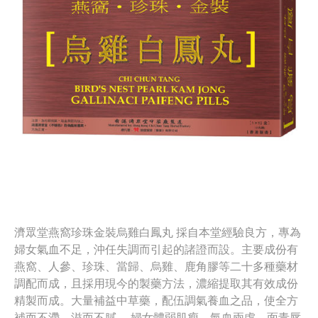
濟眾堂燕窩珍珠金裝烏雞白鳳丸 採自本堂經驗良方，專為
婦女氣血不足，沖任失調而引起的諸證而設。主要成份有
燕窩、人參、珍珠、當歸、烏雞、鹿角膠等二十多種藥材
調配而成，且採用現今的製藥方法，濃縮提取其有效成份
精製而成。大量補益中草藥，配伍調氣養血之品，使全方
補而不滯，滋而不膩。 婦女體弱肌瘦、氣血兩虛、面青唇