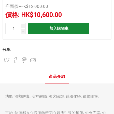
店面價:
HK$12,000.00
價格:
HK$10,600.00
i
h
分享:
產品介紹
功能: 清熱解毒, 安神醒腦, 瀉火除煩, 辟穢化痰, 鎮驚開竅.
主治: 熱病邪入心包痰熱壅閉心竅所引致的煩躁, 心火亢盛, 心