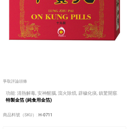
爭取評論頭條
功能: 清熱解毒, 安神醒腦, 瀉火除煩, 辟穢化痰, 鎮驚開竅.
特製金箔 (純食用金箔)
商品料號（SKU）:
H-0711