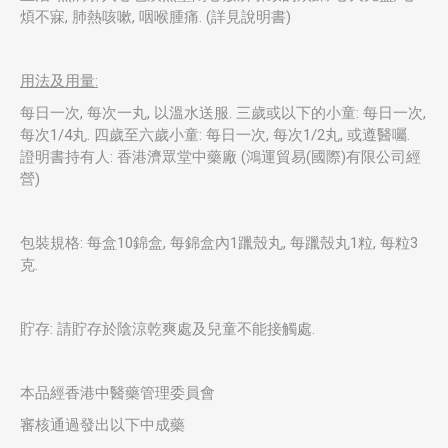
煩不寐, 肺熱咳嗽, 咽喉腫痛. (詳見說明書)
用法及用量:
每日一次, 每次一丸, 以溫水送服. 三歲或以下的小童: 每日一次,
每次1/4丸. 四歲至六歲小童: 每日一次, 每次1/2丸, 或遵醫囑.
證明書持有人: 香港濟眾堂中藥廠 (鴻運貿易(國際)有限公司經
營)
包裝規格: 每盒10錦盒, 每錦盒內1躐殼丸, 每躐殼丸1粒, 每粒3
克.
貯存: 請貯存於陰涼乾爽處及兒童不能接觸處.
本品經香港中醫藥管理委員會
審核通過發出以下中成藥