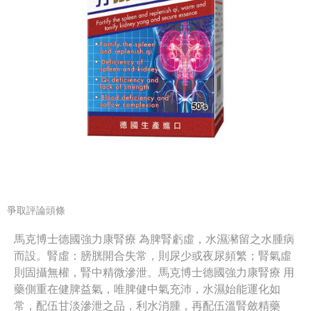
爭取評論頭條
馬克博士德國強力康腎療 為脾腎虧虛，水濕瀦留之水腫病
而設。腎虛：膀胱開合失常，則尿少或夜尿頻繁；腎氣虛
則固攝無權，腎中精微滲泄。馬克博士德國強力康腎療 用
藥側重在健脾益氣，唯脾健中氣充沛，水濕始能運化如
常，配伍甘淡滲泄之品，利水消腫，再配伍溫腎斂精藥