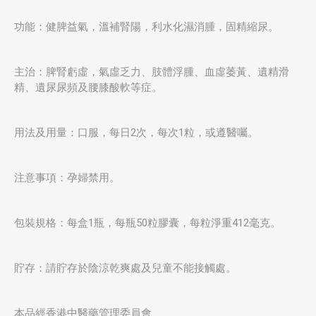
功能：健脾益氣，溫補腎陽，利水化濕消腫，固精縮尿。
主治：脾腎虧虛，氣虛乏力、肢體浮腫、血虛萎黃、遺精滑
精、遺尿尿頻及腰膝酸軟等症。
用法及用量：口服，每日2次，每次1粒，或遵醫囑。
注意事項：孕婦禁用。
包裝規格：每盒1瓶，每瓶50粒膠囊，每粒淨重412毫克。
貯存：請貯存於陰涼乾爽處及兒童不能接觸處。
本品經香港中醫藥管理委員會