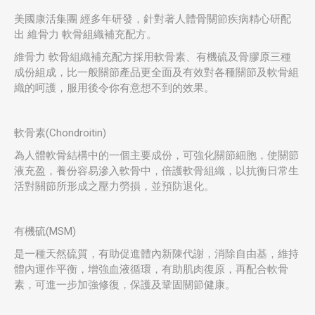
美國康活集團 經多年研發，針對著人體骨關節疾病精心研配
出 維骨力 軟骨組織補充配方。
維骨力 軟骨組織補充配方採用軟骨素、有機硫及骨膠原三種
成份組成，比一般關節產品更全面及有效對各種關節及軟骨組
織的呵護，服用後令你有意想不到的效果。
軟骨素(Chondroitin)
為人體軟骨結構中的一個主要成份，可強化關節細胞，使關節
液充盈，養份容易滲入軟骨中，倍護軟骨組織，以抗衡日常生
活對關節所形成之壓力勞損，並預防退化。
有機硫(MSM)
是一種天然硫質，有助促進體內新陳代謝，消除自由基，維持
體內運作平衡，增強血液循環，有助肌肉復原，再配合軟骨
素，可進一步加強修復，保護及鞏固關節健康。