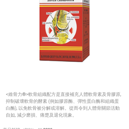
<維骨力®>軟骨組織配方是直接補充人體軟骨素及骨膠原,
抑制破壞軟骨的酵素 (例如膠原酶、彈性蛋白酶和組織蛋
白酶), 以免軟骨被分解或溶解。從而令到人體骨關節活動
自如, 減少磨損、痛楚及退化現象。