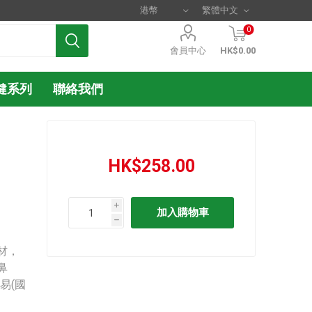
0
會員中心
HK$0.00
健系列
聯絡我們
HK$258.00
i
h
材，
鼻
易(國