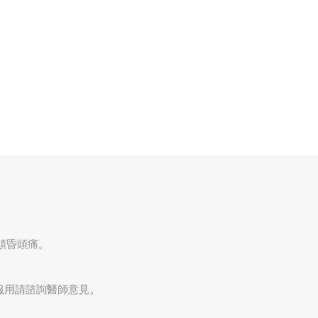
頭昏頭痛。
服用請諮詢醫師意見。