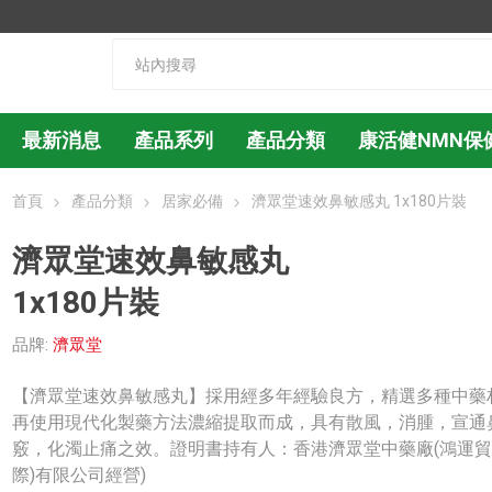
最新消息
產品系列
產品分類
康活健NMN保
首頁
產品分類
居家必備
濟眾堂速效鼻敏感丸 1x180片裝
濟眾堂速效鼻敏感丸
1x180片裝
品牌:
濟眾堂
【濟眾堂速效鼻敏感丸】採用經多年經驗良方，精選多種中藥
再使用現代化製藥方法濃縮提取而成，具有散風，消腫，宣通
竅，化濁止痛之效。證明書持有人：香港濟眾堂中藥廠(鴻運貿
際)有限公司經營)