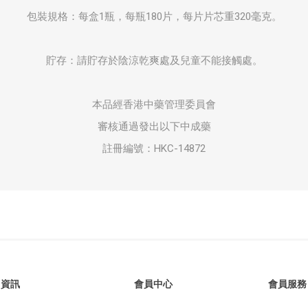
包裝規格：每盒1瓶，每瓶180片，每片片芯重320毫克。
貯存：請貯存於陰涼乾爽處及兒童不能接觸處。
本品經香港中藥管理委員會
審核通過發出以下中成藥
註冊編號：HKC-14872
資訊
會員中心
會員服務