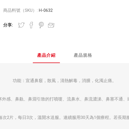
商品料號（SKU）:
H-0632
分享:
產品介紹
產品規格
功能：宣通鼻竅，散風，清熱解毒，消腫，化濁止痛。
寒外感、鼻鼽、鼻淵引致的打噴嚏、流鼻水、鼻流濃涕、鼻塞不通、
每次2片，每日3次，溫開水送服。連續服用30天為1個療程。若長期