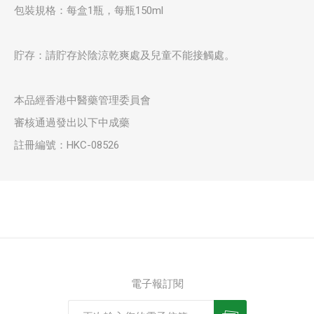
包裝規格：每盒1瓶，每瓶150ml
貯存：請貯存於陰涼乾爽處及兒童不能接觸處。
本品經香港中醫藥管理委員會
審核通過發出以下中成藥
註冊編號：HKC-08526
電子報訂閱