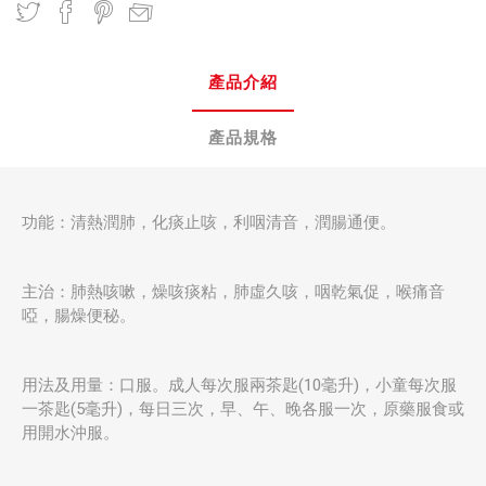
產品介紹
產品規格
功能：清熱潤肺，化痰止咳，利咽清音，潤腸通便。
主治：肺熱咳嗽，燥咳痰粘，肺虛久咳，咽乾氣促，喉痛音
啞，腸燥便秘。
用法及用量：口服。成人每次服兩茶匙(10毫升)，小童每次服
一茶匙(5毫升)，每日三次，早、午、晚各服一次，原藥服食或
用開水沖服。