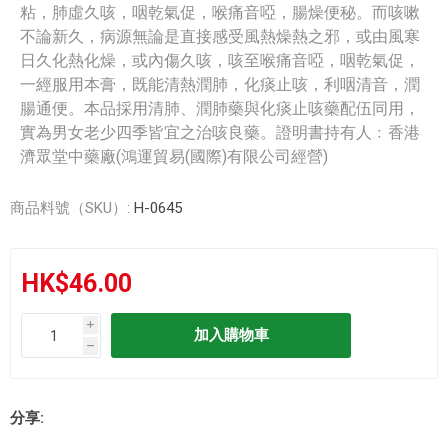
粘，肺虛久咳，咽乾氣促，喉痛音啞，腸燥便秘。而咳嗽
不論新久，病源無論是直接感受風熱燥熱之邪，或由風寒
日久化熱化燥，或內傷久咳，咳至喉痛音啞，咽乾氣促，
一經服用本膏，既能清熱潤肺，化痰止咳，利咽清音，潤
腸通便。本品採用清肺、潤肺藥與化痰止咳藥配伍同用，
實為男女老少四季皆宜之治咳良藥。證明書持有人﹕香港
濟眾堂中藥廠(鴻運貿易(國際)有限公司經營)
商品料號（SKU）:
H-0645
HK$46.00
i
h
分享: