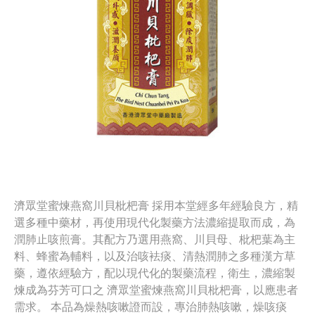
濟眾堂蜜煉燕窩川貝枇杷膏 採用本堂經多年經驗良方，精
選多種中藥材，再使用現代化製藥方法濃縮提取而成，為
潤肺止咳煎膏。其配方乃選用燕窩、川貝母、枇杷葉為主
料、蜂蜜為輔料，以及治咳袪痰、清熱潤肺之多種漢方草
藥，遵依經驗方，配以現代化的製藥流程，衛生，濃縮製
煉成為芬芳可口之 濟眾堂蜜煉燕窩川貝枇杷膏，以應患者
需求。 本品為燥熱咳嗽證而設，專治肺熱咳嗽，燥咳痰