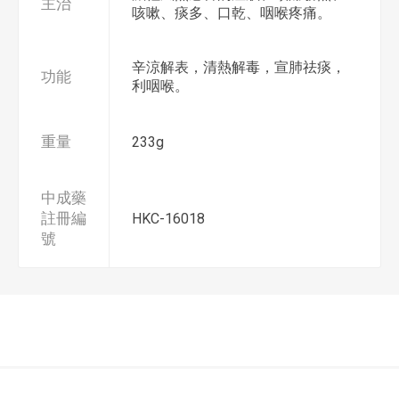
主治
咳嗽、痰多、口乾、咽喉疼痛。
辛涼解表，清熱解毒，宣肺祛痰，
功能
利咽喉。
重量
233g
中成藥
註冊編
HKC-16018
號