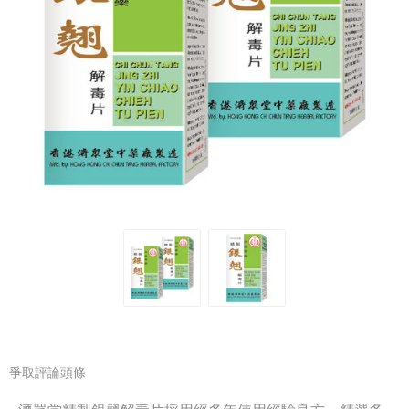
爭取評論頭條