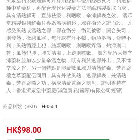
濟眾堂精製銀翹解毒片採用經多年使用經驗良方，精選多
種中草藥材，再配合現代化製藥方法濃縮精製提取而成，
具有清熱解毒，宣肺祛痰，利咽喉，辛涼解表之效。 濟眾
堂精製銀翹解毒片專為溫病初起，邪在衛分之證而設。 凡
感受風熱或溫熱之邪，邪在衛分，衛氣被鬱，開合失司，
則發熱，微惡風寒，無汗或有汗不暢，頸項疼痛，舒轉不
利；風熱循經上犯，結聚咽喉，則咽喉疼痛，灼津則口
乾；風熱犯肺，肺失清肅，上逆則咳嗽。 處方配伍大量辛
涼藥材並加以少量辛溫之物，既有利於透邪外出，又不悖
辛涼之旨。另一個特點是能疏散風邪與清熱解毒、芳香辟
穢之草藥配伍同用，具有外散風熱，透邪解表，兼清熱
毒，芳香辟穢之功，構成清疏兼顧之制劑。證明書持有
人：香港濟眾堂中藥廠(鴻運貿易(國際)有限公司經營)
商品料號（SKU）:
H-0654
HK$98.00