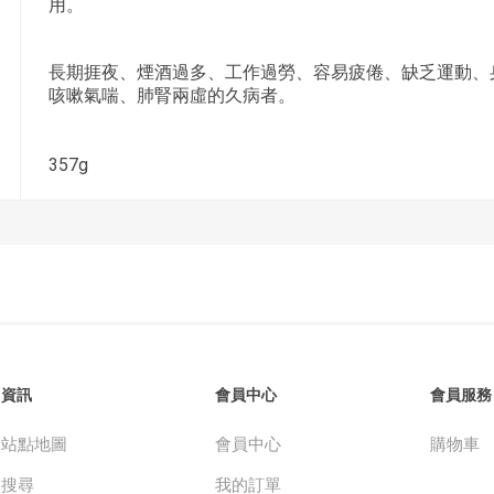
用。
長期捱夜、煙酒過多、工作過勞、容易疲倦、缺乏運動、
咳嗽氣喘、肺腎兩虛的久病者。
357g
資訊
會員中心
會員服務
站點地圖
會員中心
購物車
搜尋
我的訂單