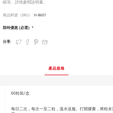
眠等。詳情參閱說明書。
商品料號（SKU）:
H-8601
限時優惠 (必選)
*
分享:
產品規格
60粒裝/盒
每日二次，每次一至二粒，溫水送服。打開膠囊，將粉末