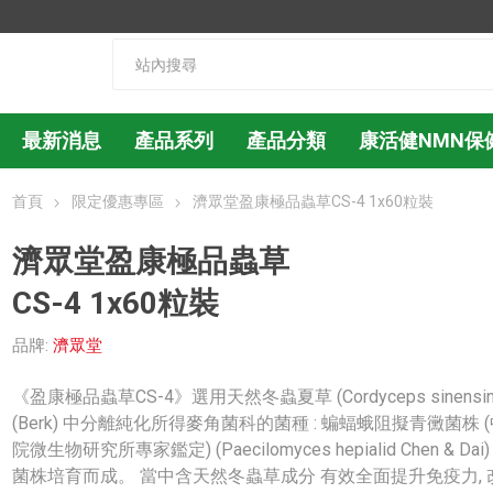
最新消息
產品系列
產品分類
康活健NMN保
首頁
限定優惠專區
濟眾堂盈康極品蟲草CS-4 1x60粒裝
濟眾堂盈康極品蟲草
CS-4 1x60粒裝
品牌:
濟眾堂
《盈康極品蟲草CS-4》選用天然冬蟲夏草 (Cordyceps sinensi
(Berk) 中分離純化所得麥角菌科的菌種 : 蝙蝠蛾阻擬青黴菌株 
院微生物研究所專家鑑定) (Paecilomyces hepialid Chen & Dai) 
菌株培育而成。 當中含天然冬蟲草成分 有效全面提升免疫力, 