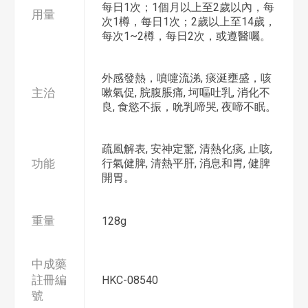
每日1次；1個月以上至2歲以內，每
用量
次1樽，每日1次；2歲以上至14歲，
每次1~2樽，每日2次，或遵醫囑。
外感發熱，噴嚏流涕, 痰涎壅盛，咳
主治
嗽氣促, 脘腹脹痛, 坷嘔吐乳, 消化不
良, 食慾不振，吮乳啼哭, 夜啼不眠。
疏風解表, 安神定驚, 清熱化痰, 止咳,
功能
行氣健脾, 清熱平肝, 消息和胃, 健脾
開胃。
重量
128g
中成藥
註冊編
HKC-08540
號