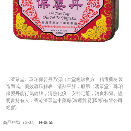
〈濟眾堂〉珠珀保嬰丹乃源自本堂經驗良方，精選藥材製
造而成。藥效疏風解表，清熱平肝；服用〈濟眾堂〉珠珀
保嬰丹能行氣健脾，清熱化痰，安神定驚，消食和胃。證
明書持有人：香港濟眾堂中藥廠(鴻運貿易(國際)有限公司
經營)
商品料號（SKU）:
H-0655