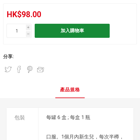
HK$98.00
i
h
分享:
產品規格
包裝
每罐 6 盒 ; 每盒 1 瓶
口服。1個月內新生兒，每次半樽，