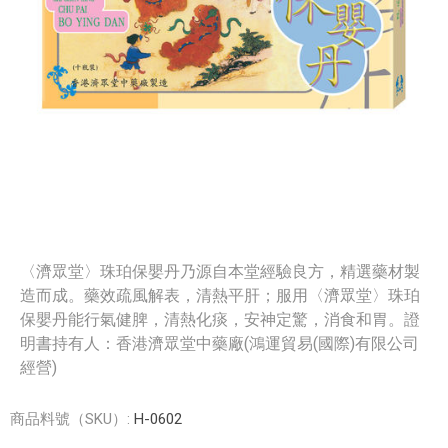
〈濟眾堂〉珠珀保嬰丹乃源自本堂經驗良方，精選藥材製
造而成。藥效疏風解表，清熱平肝；服用〈濟眾堂〉珠珀
保嬰丹能行氣健脾，清熱化痰，安神定驚，消食和胃。證
明書持有人：香港濟眾堂中藥廠(鴻運貿易(國際)有限公司
經營)
商品料號（SKU）:
H-0602