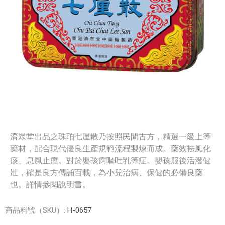
濟眾堂出品之珠珀七厘散乃按照民間古方，精選一級上等
藥材，配合現代優良生產規範流程製煉而成。藥效袪風化
痰、息風止痙。對於嬰孩痾嘔吐乳等症。嬰孩服後活潑健
壯，確是良方傳誦百載，為小兒治病、保健的必備良藥
也。詳情參閱說明書。
商品料號（SKU）:
H-0657