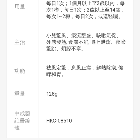
每日1次；1個月以上至2歲以內，每
用量
次1樽，每日1次；2歲以上至14歲，
每次1~2樽，每日2次，或遵醫囑。
小兒驚風、痰涎壅盛、咳嗽氣促、
主治
外感發熱, 食滯不消, 嘔吐泄瀉、夜啼
驚跳、煩躁不寧。
祛風定驚，息風止痙，解熱除痰, 健
功能
睥和胃。
重量
128g
中成藥
註冊編
HKC-08510
號