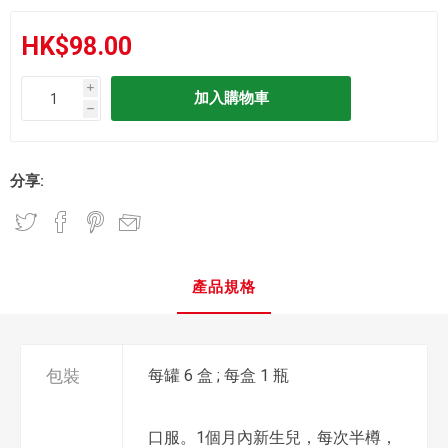
HK$98.00
i
h
分享:
產品規格
包裝
每罐 6 盒 ; 每盒 1 瓶
口服。1個月內新生兒，每次半樽，