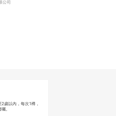
限公司
至2歲以內，每次1樽，
醫囑。