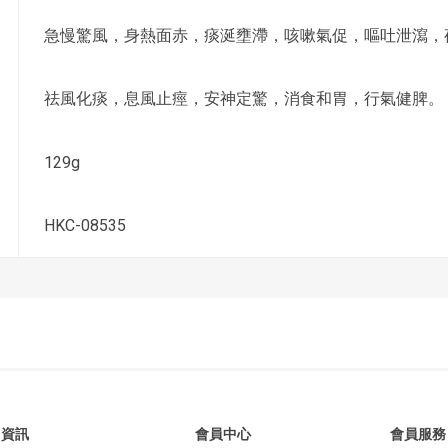
急慢驚風，身熱面赤，痰涎壅滯，咳嗽氣促，嘔吐泄瀉，
祛風化痰，息風止痙，安神定驚，消食和胃，行氣健脾。
129g
HKC-08535
資訊
會員中心
會員服務