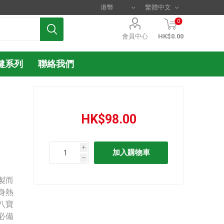
0
會員中心
HK$0.00
健系列
聯絡我們
HK$98.00
i
h
製而
身熱
八寶
必備