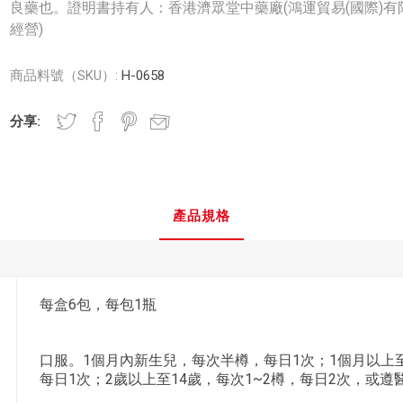
良藥也。證明書持有人：香港濟眾堂中藥廠(鴻運貿易(國際)有
經營)
商品料號（SKU）:
H-0658
分享:
產品規格
每盒6包，每包1瓶
口服。1個月內新生兒，每次半樽，每日1次；1個月以上
每日1次；2歲以上至14歲，每次1~2樽，每日2次，或遵