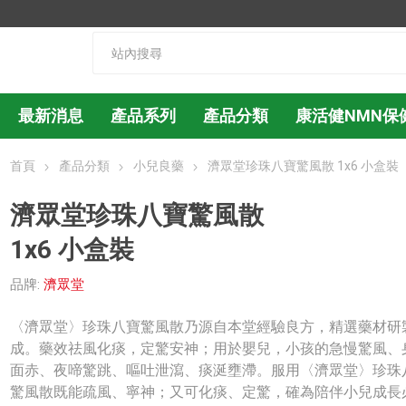
最新消息
產品系列
產品分類
康活健NMN保
首頁
產品分類
小兒良藥
濟眾堂珍珠八寶驚風散 1x6 小盒裝
濟眾堂珍珠八寶驚風散
1x6 小盒裝
品牌:
濟眾堂
〈濟眾堂〉珍珠八寶驚風散乃源自本堂經驗良方，精選藥材研
成。藥效祛風化痰，定驚安神；用於嬰兒，小孩的急慢驚風、
面赤、夜啼驚跳、嘔吐泄瀉、痰涎壅滯。服用〈濟眾堂〉珍珠
驚風散既能疏風、寧神；又可化痰、定驚，確為陪伴小兒成長