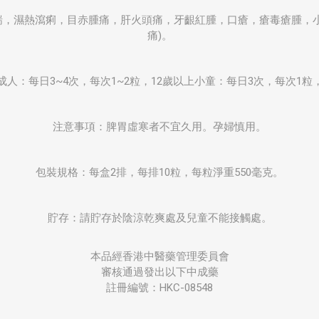
喘，濕熱瀉痢，目赤腫痛，肝火頭痛，牙齦紅腫，口瘡，瘡毒瘡腫，小
痛)。
人：每日3~4次，每次1~2粒，12歲以上小童：每日3次，每次1
注意事項：脾胃虛寒者不宜久用。孕婦慎用。
包裝規格：每盒2排，每排10粒，每粒淨重550毫克。
貯存：請貯存於陰涼乾爽處及兒童不能接觸處。
本品經香港中醫藥管理委員會
審核通過發出以下中成藥
註冊編號：HKC-08548