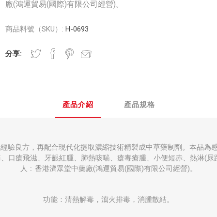
廠(鴻運貿易(國際)有限公司經營)。
商品料號（SKU）:
H-0693
分享:
產品介紹
產品規格
年經驗良方，再配合現代化提取濃縮技術精製成中草藥制劑。本品為
、口瘡飛滋、牙齦紅腫、肺熱咳喘、瘡毒瘡腫、小便短赤、熱淋(尿
人﹕香港濟眾堂中藥廠(鴻運貿易(國際)有限公司經營)。
功能：清熱解毒，瀉火排毒，消腫散結。