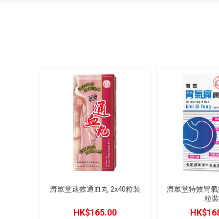
濟眾堂速效通血丸 2x40粒裝
濟眾堂特效胃氣痛
粒
HK$165.00
HK$168