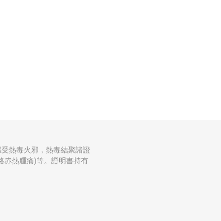
感受熱毒火邪，熱毒結聚諸證
路赤熱腫痛)等。證明書持有