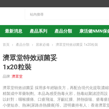
最新消息
產品系列
產品分類
康活健NMN保
首頁
產品分類
居家必備
濟眾堂特效頑菌妥 1x20粒裝
濟眾堂特效頑菌妥
1x20粒裝
品牌:
濟眾堂
濟眾堂特效頑菌妥 採用多年經驗良方，再配合現代化提取濃縮
精製成中草藥制劑。本品為感受熱毒火邪，熱毒結聚諸證而設
以針對：咽喉腫痛、口瘡飛滋、牙齦紅腫、肺熱咳喘、瘡毒瘡
小便短赤、熱淋(尿路赤熱腫痛)等。證明書持有人﹕香港濟眾