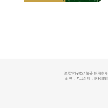
濟眾堂特效頑菌妥 採用多
而設，尤以針對：咽喉腫痛