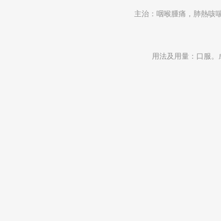
主治：咽喉腫痛，肺熱咳
用法及用量：口服。成