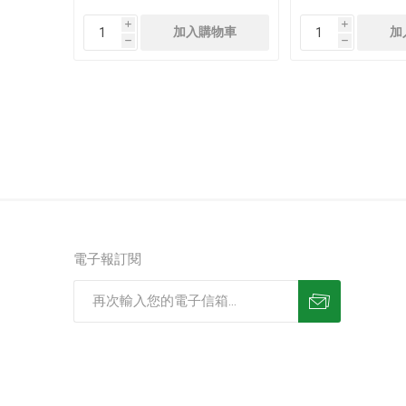
i
i
h
h
電子報訂閱