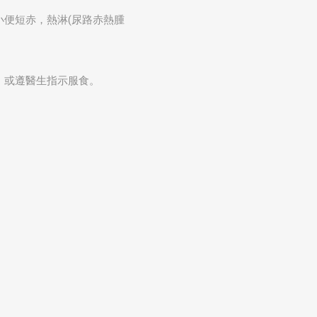
便短赤，熱淋(尿路赤熱腫
粒，或遵醫生指示服食。