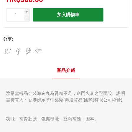
i
h
分享:
產品介紹
濟眾堂極品金裝海狗丸為腎精不足，命門火衰之證而設。證明
書持有人﹕香港濟眾堂中藥廠(鴻運貿易(國際)有限公司經營)
功能：補腎壯腰，強健機能，益精補髓，固本。