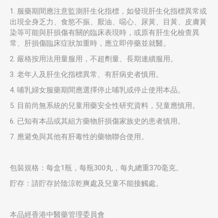
1. 服藥期間應注意監測肝生化指標，如發現肝生化指標異常或
出現全身乏力、食慾不振、厭油、噁心、尿黃、目黃、皮膚黃
染等可能與肝損傷有關的臨床表現時，或原有肝生化檢查異
常、肝損傷臨床症狀加重時，應立即停藥並就醫。
2. 嚴格按用法用量服用，不超劑量、長期連續服用。
3. 老年人及肝生化指標異常、有肝病史者慎用。
4. 哺乳婦女服藥期間應選擇停止哺乳或停止使用本品。
5. 目前尚無系統的兒童用藥安全性研究資料，兒童應慎用。
6. 已知有本品或其組方藥物肝損傷家族史的患者慎用。
7. 應避免與其他有肝毒性的藥物聯合使用。
包裝規格：每盒1瓶，每瓶300丸，每丸總重370毫克。
貯存：請貯存於陰涼乾爽處及兒童不能接觸處。
本品經香港中醫藥管理委員會