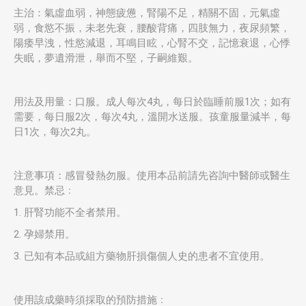
主治：氣虛血弱，神態疲憊，腎陽不足，精關不固，元氣虛
弱，食慾不振，未老先衰，腰酸背痛，四肢無力，夜尿頻繁，
陽痿早洩，性慾減退，耳鳴目眩，心腎不交，記憶衰退，心悸
失眠，夢遺滑泄，舉而不堅，子嗣維艱。
用法及用量：口服。成人每次4丸，每日於臨睡前服1次；如有
需要，每日服2次，每次4丸，溫開水送服。孩童服量減半，每
日1次，每次2丸。
注意事項：感冒發熱勿服。使用本品前請先咨詢中醫師或醫生
意見。禁忌﹕
1. 肝腎功能不全者禁用。
2. 孕婦禁用。
3. 已知有本品或組方藥物肝損傷個人史的患者不宜使用。
使用該成藥時須採取的預防措施﹕