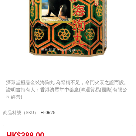
濟眾堂極品金裝海狗丸 為腎精不足，命門火衰之證而設。
證明書持有人﹕香港濟眾堂中藥廠(鴻運貿易(國際)有限公
司經營)
商品料號（SKU）:
H-0625
HK$388.00