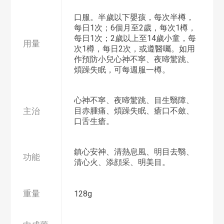
口服。半歲以下嬰孩，每次半樽，
每日1次；6個月至2歲，每次1樽，
每日1次；2歲以上至14歲小童，每
用量
次1樽，每日2次，或遵醫囑。如用
作預防小兒心神不寧、夜啼驚跳、
煩躁失眠，可每週服一樽。
心神不寧、夜啼驚跳、目生翳障、
主治
目赤腫痛、煩躁失眠、瘡口不斂、
口舌生瘡。
鎮心安神、清熱息風、明目去翳、
功能
清心火、添顔采、明美目。
重量
128g