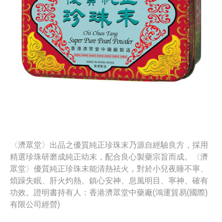
〈濟眾堂〉出品之優質純正珍珠末乃源自經驗良方，採用
精選珍珠研磨成純正幼末，配合良心製藥宗旨而成。〈濟
眾堂〉優質純正珍珠末能清熱祛火，對於小兒夜睡不寧、
煩躁失眠、肝火灼熱、鎮心安神、息風明目、寧神、確有
功效。證明書持有人：香港濟眾堂中藥廠(鴻運貿易(國際)
有限公司經營)