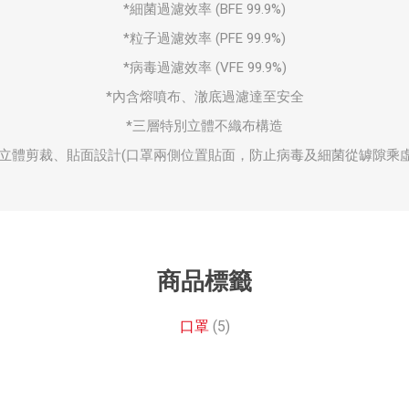
*細菌過濾效率 (BFE 99.9%)
*粒子過濾效率 (PFE 99.9%)
*病毒過濾效率 (VFE 99.9%)
*內含熔噴布、澈底過濾達至安全
*三層特別立體不織布構造
別立體剪裁、貼面設計(口罩兩側位置貼面，防止病毒及細菌從罅隙乘虛
商品標籤
口罩
(5)