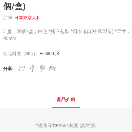
個/盒)
品牌:
日本東京大和
3 盒；30個/盒；白色 *獨立包裝 *日本進口(中國製造) *尺寸：1
90mm
商品料號（SKU）:
H-6000_3
分享:
產品介紹
*經過日本KAKEN檢測 (高防護)