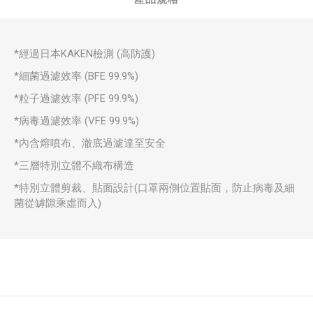
*經過日本KAKEN檢測 (高防護)
*細菌過濾效率 (BFE 99.9%)
*粒子過濾效率 (PFE 99.9%)
*病毒過濾效率 (VFE 99.9%)
*內含熔噴布、澈底過濾達至安全
*三層特別立體不織布構造
*特別立體剪裁、貼面設計(口罩兩側位置貼面，防止病毒及細
菌從罅隙乘虛而入)