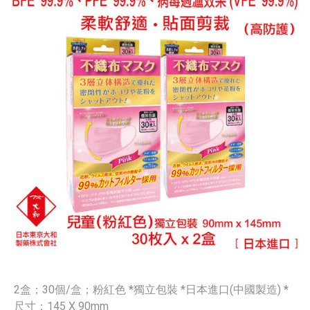
2盒；30個/盒；粉紅色 *獨立包裝 *日本進口(中國製造) *
尺寸：145 X 90mm