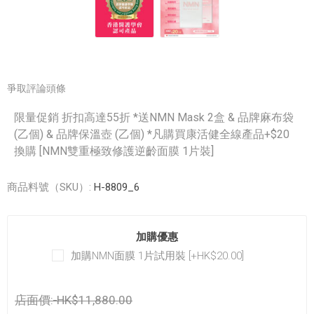
爭取評論頭條
限量促銷 折扣高達55折 *送NMN Mask 2盒 & 品牌麻布袋
(乙個) & 品牌保溫壺 (乙個) *凡購買康活健全線產品+$20
換購 [NMN雙重極致修護逆齡面膜 1片裝]
商品料號（SKU）:
H-8809_6
加購優惠
加購NMN面膜 1片試用裝 [+HK$20.00]
店面價:
HK$11,880.00