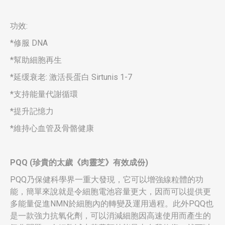
功效:
*修服 DNA
*幫助細胞再生
*延缓衰老: 激活長蛋白 Sirtunis 1-7
*支持能量代謝循環
*提升記憶力
*維持心血管及骨骼健康
PQQ (
珍貴的太歲《肉靈芝》有效成份
)
PQQ乃保健科學界一重大發現，它可以增強線粒體的功
能，簡單來說就是令細胞電池容量更大，因而可以提供更
多能量促進NMN於細胞內的轉變及運用過程。此外PQQ也
是一款強力抗氧化劑，可以消減細胞因高速使用而產生的