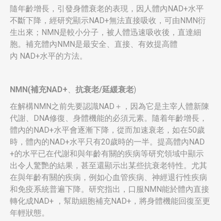
隨年齡增長，引發身體衰老的表現，因人體內NAD+水平
不斷下降，經研究顯示NAD+無法直接吸收，可由NMN衍
生出來；NMN是較小分子，被人體迅速吸收後，直達細
胞。補充體內NMN是最安全、直接、有效提高體
內 NAD+水平的方法。
NMN
(
補充NAD+
、
抗衰老/延緩衰老
)
在解構NMN之前先要認識NAD＋，因為它是主宰人體新陳
代謝、DNA修復、身體機能的必須元素。隨着年齡增長，
體內的NAD+水平會逐漸下降，從而加速衰老，如在50歲
時，體內的NAD+水平只有20歲時的一半。提高體內NAD
+的水平已在代謝和與年齡有關的疾病等研究領域中顯示
出令人驚艷的結果，甚至還顯示出某些抗衰老特性。尤其
在與年齡有關的疾病，例如心血管疾病、神經退行性疾病
和免疫系統普遍下降。研究指出，口服NMN能於體內直接
轉化成NAD+ ，幫助細胞補充NAD+，將身體機能回復至更
年輕狀態。