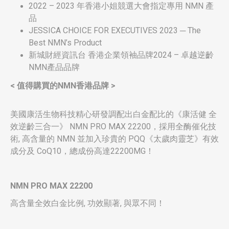
2022 – 2023 年香港小姐競選大會指定專用 NMN 產
品
JESSICA CHOICE FOR EXECUTIVES 2023 ─ The
Best NMN’s Product
新城財經資訊台 香港企業領袖品牌2024 – 卓越逆齡
NMN產品品牌
< 值得購買的NMN香港品牌 >
美國康活生物科技精心研發調配出白金配比的《康活健 全
效逆齡三合一》 NMN PRO MAX 22200，採用全酶催化技
術, 高含量的 NMN 並加入珍貴的 PQQ《太歲肉靈芝》有效
成分及 CoQ10，總成份高達22200MG！
NMN PRO MAX
22200
高含量全效白金比例, 功效顯著, 與眾不同！