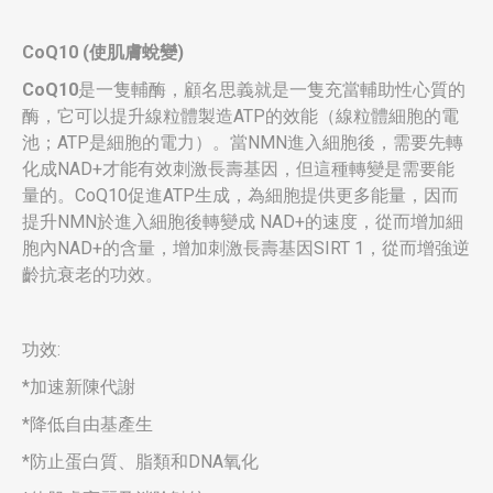
CoQ10 (
使肌膚蛻變
)
CoQ10
是一隻輔酶，顧名思義就是一隻充當輔助性心質的
酶，它可以提升線粒體製造ATP的效能（線粒體細胞的電
池；ATP是細胞的電力）。當NMN進入細胞後，需要先轉
化成NAD+才能有效刺激長壽基因，但這種轉變是需要能
量的。CoQ10促進ATP生成，為細胞提供更多能量，因而
提升NMN於進入細胞後轉變成 NAD+的速度，從而增加細
胞內NAD+的含量，增加刺激長壽基因SIRT 1，從而增強逆
齡抗衰老的功效。
功效:
*加速新陳代謝
*降低自由基產生
*防止蛋白質、脂類和DNA氧化