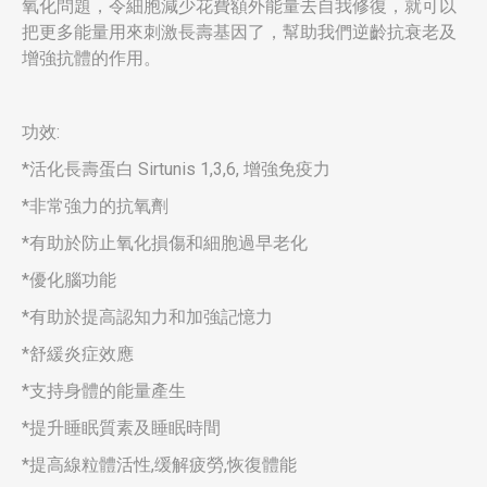
氧化問題，令細胞減少花費額外能量去自我修復，就可以
把更多能量用來刺激長壽基因了，幫助我們逆齡抗衰老及
增強抗體的作用。
功效:
*活化長壽蛋白 Sirtunis 1,3,6, 增強免疫力
*非常強力的抗氧劑
*有助於防止氧化損傷和細胞過早老化
*優化腦功能
*有助於提高認知力和加強記憶力
*舒緩炎症效應
*支持身體的能量產生
*提升睡眠質素及睡眠時間
*提高線粒體活性,缓解疲勞,恢復體能