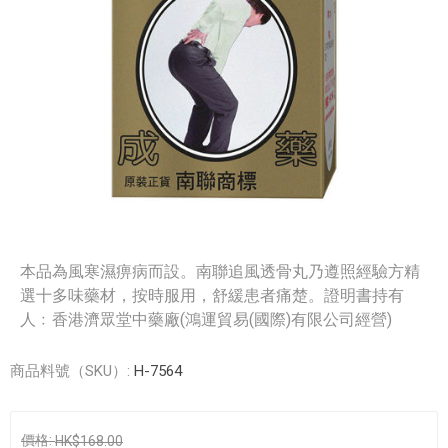
本品為風寒濕痹病而設。南聯追風透骨丸乃遵照經驗方精
選十多味藥材，按時服用，舒緩患者痛楚。證明書持有
人﹕香港濟眾堂中藥廠(鴻運貿易(國際)有限公司經營)
商品料號（SKU）:
H-7564
價格:
HK$168.00