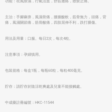
功能：祛風除濕，行氣活血，舒筋通絡，散瘀止痛。
主治：手腳麻痹，風濕骨痛，腰膝酸軟，筋骨無力，頭痛，背
痛，風濕關節痛，筋骨酸痛，四肢屈伸不利，跌打腫傷。
用法及用量：口服。每日2次，每次4粒。
注意事項：孕婦慎用。
包裝規格：每盒1瓶，每瓶60粒，每粒400毫克。
貯存：請貯存於陰涼乾爽處及兒童不能接觸處。
中成藥註冊編號：HKC-11544