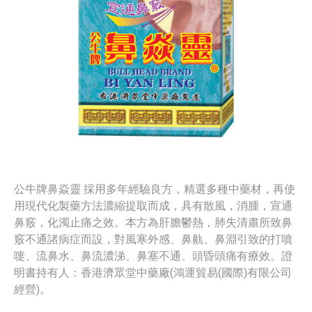
公牛牌鼻焱靈 採用多年經驗良方，精選多種中藥材，再使
用現代化製藥方法濃縮提取而成，具有散風，消腫，宣通
鼻竅，化濁止痛之效。本方為肝膽鬱熱，肺失清肅所致鼻
竅不通諸病症而設，對風寒外感、鼻鼽、鼻淵引致的打噴
嚏、流鼻水、鼻流濃涕、鼻塞不通、頭昏頭痛有療效。證
明書持有人：香港濟眾堂中藥廠(鴻運貿易(國際)有限公司
經營)。