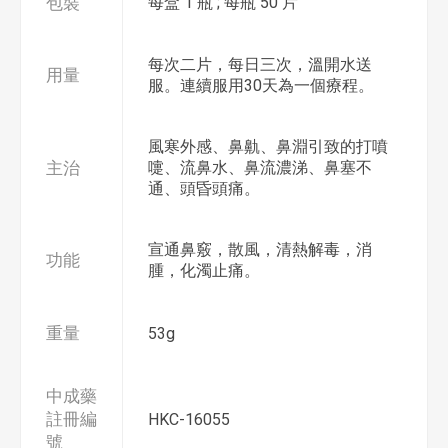
包裝
每盒 1 瓶 ; 每瓶 50 片
每次二片，每日三次，溫開水送
用量
服。連續服用30天為一個療程。
風寒外感、鼻鼽、鼻淵引致的打噴
主治
嚏、流鼻水、鼻流濃涕、鼻塞不
通、頭昏頭痛。
宣通鼻竅，散風，清熱解毒，消
功能
腫，化濁止痛。
重量
53g
中成藥
註冊編
HKC-16055
號