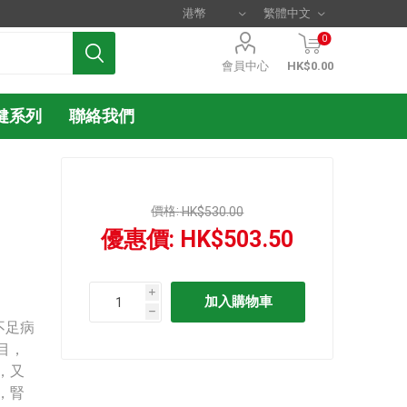
0
會員中心
HK$0.00
健系列
聯絡我們
價格:
HK$530.00
優惠價:
HK$503.50
i
h
不足病
目，
，又
，腎