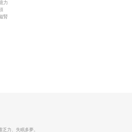
憶力
頭
滋腎
虛乏力、失眠多夢。