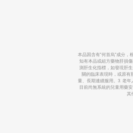
本品因含有"何首烏"成分，根
知有本品或組方藥物肝損傷
測肝生化指標，如發現肝生
關的臨床表現時，或原有肝
量、長期連續服用。3. 老
目前尚無系統的兒童用藥安
其