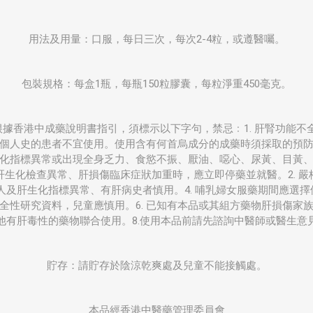
用法及用量：口服，每日三次，每次2-4粒，或遵醫囑。
包裝規格：每盒1瓶，每瓶150粒膠囊，每粒淨重450毫克。
據香港中成藥說明書指引，須標示以下字句，禁忌﹕1. 肝腎功能不全者
個人史的患者不宜使用。使用含有何首烏成分的成藥時須採取的預防措
化指標異常或出現全身乏力、食慾不振、厭油、噁心、尿黃、目黃
生化檢查異常、肝損傷臨床症狀加重時，應立即停藥並就醫。2. 
年人及肝生化指標異常、有肝病史者慎用。4. 哺乳婦女服藥期間應選擇
全性研究資料，兒童應慎用。6. 已知有本品或其組方藥物肝損傷家族史
他有肝毒性的藥物聯合使用。8.使用本品前請先諮詢中醫師或醫生意
貯存：請貯存於陰涼乾爽處及兒童不能接觸處。
本品經香港中醫藥管理委員會