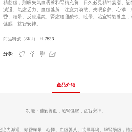
精虧虛，則腦失氣血濡養和腎精充養，日久必見精神萎靡、記
減退、氣虛乏力、血虛萎黃、注意力渙散、失眠多夢、心悸、
昏、頭暈、反應遲鈍、腎虛腰腿酸軟、眩暈。治宜補氣養血，
健腦，益智安神。
商品料號（SKU）:
H-7533
分享:
產品介紹
功能：補氣養血，滋腎健腦，益智安神。
記憶力減退、頭昏頭暈、心悸、血虛萎黃、眩暈耳鳴、脾腎陽虛，體