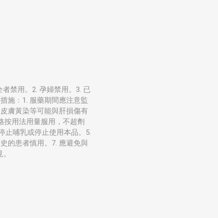
禁用。2. 孕婦禁用。3. 已
施﹕1. 服藥期間應注意監
、皮膚黃染等可能與肝損傷有
嚴格按用法用量服用，不超劑
停止哺乳或停止使用本品。5.
的患者慎用。7. 應避免與
見。