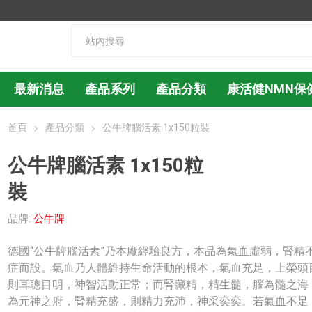
最新消息
產品系列
產品分類
康活健NMN保
首頁
產品分類
公牛牌腦活素 1x150粒裝
公牛牌腦活素 1x150粒
裝
品牌:
公牛牌
德國“公牛牌腦活素”乃本廠經驗良方，本品為氣血虛弱，腎精
症而設。氣血乃人體維持生命活動的根本，氣血充足，上榮頭
則耳聰目明，神智活動正常；而腎藏精，精生髓，腦為髓之海
為元神之府，腎精充盛，則精力充沛，神采奕奕。若氣血不足