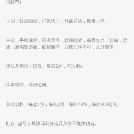
司經營)
功能：祛風除濕，行氣活血，舒筋通絡，散瘀止痛。
主治：手腳麻痹，風濕骨痛，腰膝酸軟，筋骨無力，頭痛，背
痛，風濕關節痛，筋骨酸痛，四肢屈伸不利，跌打腫傷。
用法及用量：口服。每日2次，每次4粒。
注意事項：孕婦慎用。
包裝規格：每盒1包，每包2排，每排40粒，每粒400毫克。
貯存 : 請貯存於陰涼乾爽處及兒童不能接觸處。