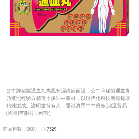
公牛牌秘製通血丸為風寒濕痹病而設。公牛牌秘製通血丸
乃遵照經驗方精選十多味中藥材，以現代化科技濃縮提取
精煉製成。證明書持有人﹕香港濟眾堂中藥廠(鴻運貿易
(國際)有限公司經營)
商品料號（SKU）:
H-7529