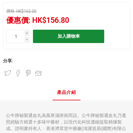
價格:
HK$165.00
優惠價:
HK$156.80
i
h
分享:
產品介紹
公牛牌秘製通血丸為風寒濕痹病而設。公牛牌秘製通血丸乃遵
照經驗方精選十多味中藥材，以現代化科技濃縮提取精煉製
成。證明書持有人﹕香港濟眾堂中藥廠(鴻運貿易(國際)有限公