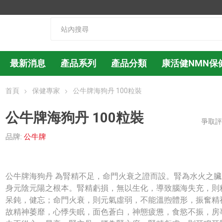
最新消息
產品系列
產品分類
康活健NMN保
首頁
保健專家
公牛牌海狗丹 100粒裝
公牛牌海狗丹 100粒裝
爭取
品牌:
公牛牌
公牛牌海狗丹 為腎精不足，命門火衰之證而設。腎為水火之臟
身元陰元陽之根本。腎精虧損，無以生化，導致腦海失充，則
呆鈍，健忘；命門火衰，則元氣虛弱，不能溫煦體形，振奮精
故精神萎靡，心悸失眠，面色蒼白，神態疲憊，食慾不振，房