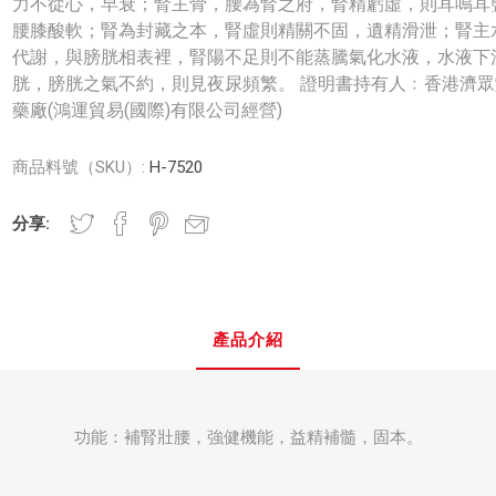
力不從心，早衰；腎主骨，腰為腎之府，腎精虧虛，則耳鳴耳
腰膝酸軟；腎為封藏之本，腎虛則精關不固，遺精滑泄；腎主
代謝，與膀胱相表裡，腎陽不足則不能蒸騰氣化水液，水液下
胱，膀胱之氣不約，則見夜尿頻繁。 證明書持有人﹕香港濟眾
藥廠(鴻運貿易(國際)有限公司經營)
商品料號（SKU）:
H-7520
分享:
產品介紹
功能：補腎壯腰，強健機能，益精補髓，固本。