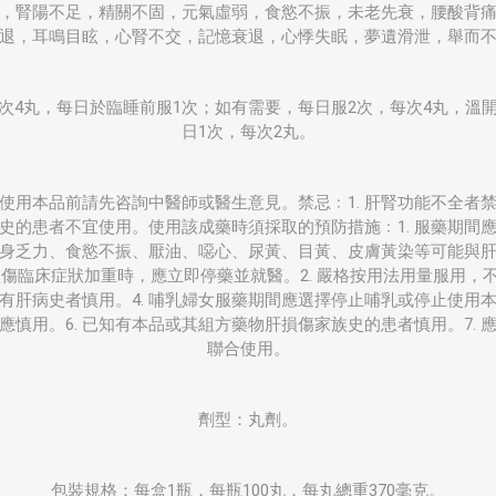
，腎陽不足，精關不固，元氣虛弱，食慾不振，未老先衰，腰酸背
退，耳鳴目眩，心腎不交，記憶衰退，心悸失眠，夢遺滑泄，舉而
次4丸，每日於臨睡前服1次；如有需要，每日服2次，每次4丸，溫
日1次，每次2丸。
用本品前請先咨詢中醫師或醫生意見。禁忌﹕1. 肝腎功能不全者禁用。
史的患者不宜使用。使用該成藥時須採取的預防措施﹕1. 服藥期間
身乏力、食慾不振、厭油、噁心、尿黃、目黃、皮膚黃染等可能與
傷臨床症狀加重時，應立即停藥並就醫。2. 嚴格按用法用量服用，不
有肝病史者慎用。4. 哺乳婦女服藥期間應選擇停止哺乳或停止使用本品
應慎用。6. 已知有本品或其組方藥物肝損傷家族史的患者慎用。7. 
聯合使用。
劑型：丸劑。
包裝規格：每盒1瓶，每瓶100丸，每丸總重370毫克。