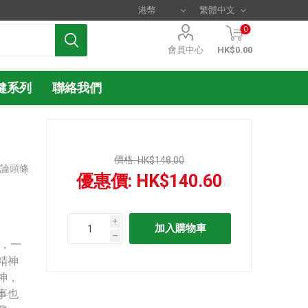
0
會員中心
HK$0.00
健系列
聯絡我們
價格:
HK$148.00
評論頭條
優惠價:
HK$140.60
i
h
，一
精神
神，
事也