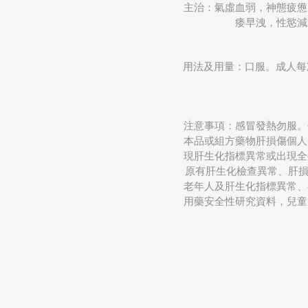
主治：氣虛血弱，神態疲憊
痿早洩，性慾減
用法及用量：口服。成人每
注意事項：感冒發熱勿服。使
本品或組方藥物肝損傷個人
現肝生化指標異常或出現全
原有肝生化檢查異常、肝損
老年人及肝生化指標異常、
用藥安全性研究資料，兒童