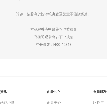
貯存：請貯存於陰涼乾爽處及兒童不能接觸處。
本品經香港中醫藥管理委員會
審核通過發出以下中成藥
註冊編號：HKC-12813
資訊
會員中心
會員服務
站點地圖
會員中心
購物車