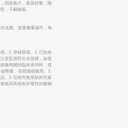
痛，四肢無力，夜尿頻繁，陽
不堅，子嗣維艱。
開水送服。孩童服量減半，每
2. 孕婦禁用。3. 已知有
應注意監測肝生化指標，如發
肝損傷有關的臨床表現時，或
超劑量、長期連續服用。3.
。5. 目前尚無系統的兒童
應避免與其他有肝毒性的藥物