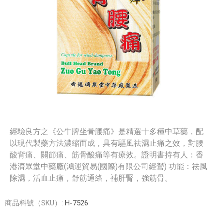
經驗良方之《公牛牌坐骨腰痛》是精選十多種中草藥，配
以現代製藥方法濃縮而成，具有驅風祛濕止痛之效，對腰
酸背痛、關節痛、筋骨酸痛等有療效。證明書持有人：香
港濟眾堂中藥廠(鴻運貿易(國際)有限公司經營) 功能：祛風
除濕，活血止痛，舒筋通絡，補肝腎，強筋骨。
商品料號（SKU）:
H-7526