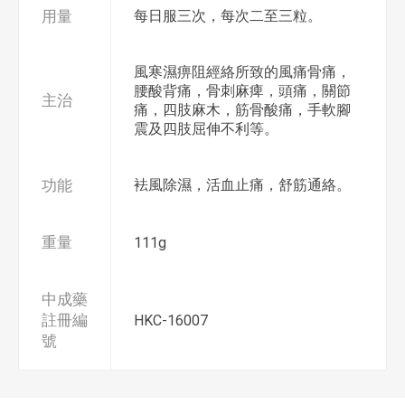
用量
每日服三次，每次二至三粒。
風寒濕痹阻經絡所致的風痛骨痛，
腰酸背痛，骨刺麻痺，頭痛，關節
主治
痛，四肢麻木，筋骨酸痛，手軟腳
震及四肢屈伸不利等。
功能
袪風除濕，活血止痛，舒筋通絡。
重量
111g
中成藥
註冊編
HKC-16007
號