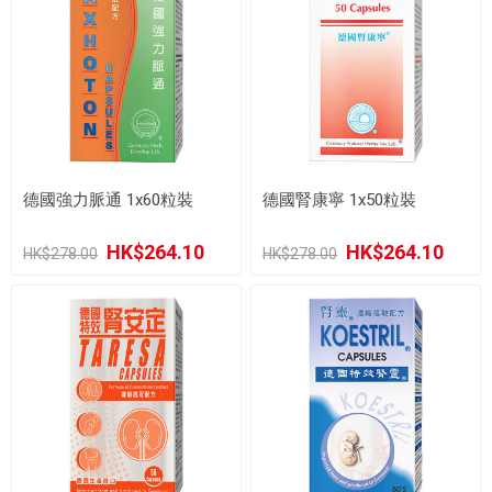
德國強力脈通 1x60粒裝
德國腎康寧 1x50粒裝
HK$264.10
HK$264.10
HK$278.00
HK$278.00