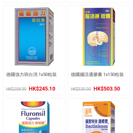
德國強力班白消 1x50粒裝
德國腦活通膠囊 1x150粒裝
HK$245.10
HK$503.50
HK$258.00
HK$530.00