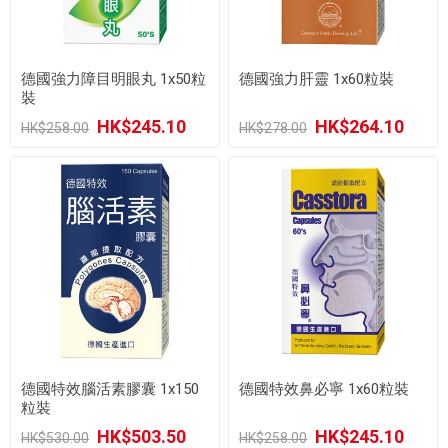
德國強力障目明眼丸 1x50粒
德國強力肝靈 1x60粒裝
裝
HK$245.10
HK$264.10
HK$258.00
HK$278.00
德國特效腦活素膠囊 1x150
德國特效鼻必寧 1x60粒裝
粒裝
HK$503.50
HK$245.10
HK$530.00
HK$258.00