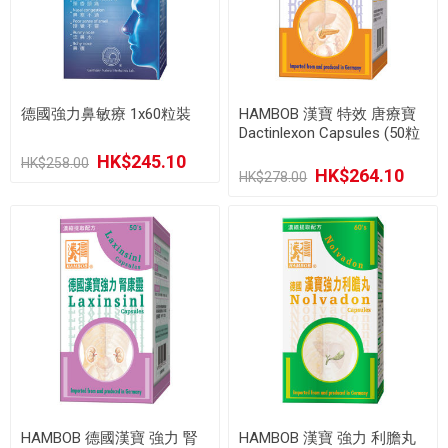
德國強力鼻敏療 1x60粒裝
HAMBOB 漢寶 特效 唐療寶
Dactinlexon Capsules (50粒
裝)
HK$245.10
HK$258.00
HK$264.10
HK$278.00
HAMBOB 德國漢寶 強力 腎
HAMBOB 漢寶 強力 利膽丸